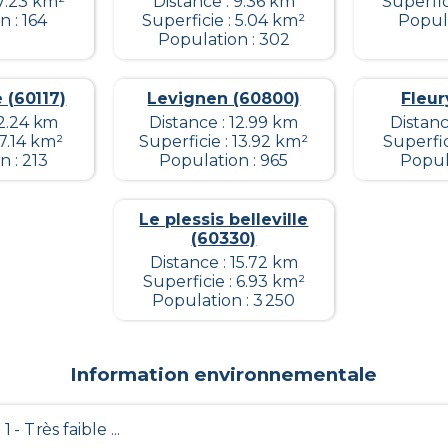
 7.23 km²
Distance : 9.36 km
Superfic
 : 164
Superficie : 5.04 km²
Popula
Population : 302
 (60117)
Levignen (60800)
Fleur
12.24 km
Distance : 12.99 km
Distanc
 7.14 km²
Superficie : 13.92 km²
Superfic
 : 213
Population : 965
Popul
Le plessis belleville
(60330)
Distance : 15.72 km
Superficie : 6.93 km²
Population : 3 250
Information environnementale
 1 - Très faible ...