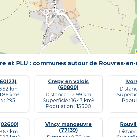
re et PLU : communes autour de
Rouvres-en-
(60123)
Crepy en valois
Ivor
(60800)
16.52 km
Distanc
 1.86 km²
Distance : 12.99 km
Superfic
n : 293
Superficie : 16.47 km²
Popula
Population : 15 500
(02600)
Vincy manoeuvre
Rouvil
(77139)
19.67 km
Distanc