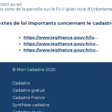
tion au sol.
sous-zone de la parcelle sur le PLU (plan local d’Urbanis
xtes de loi importants concernant le cadastr
https://www.legifrance.gouv.fr/loda/id/JORFTEXT000000686267/
https://www.legifrance.gouv.fr/codes/article_lc/LEGIARTI000036588629/
https://www.legifrance.gouv.fr/codes/id/LEGISCTA000006180153/
© Mon Cadastre 2025
Cadastre
Cadastre gratuit
Cadastre France
Synthèse cadastre