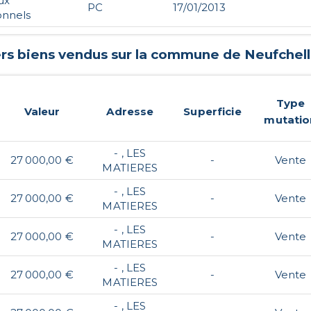
ux
PC
17/01/2013
onnels
ers biens vendus sur la commune de
Neufchel
Type
Valeur
Adresse
Superficie
mutatio
- , LES
27 000,00 €
-
Vente
MATIERES
- , LES
27 000,00 €
-
Vente
MATIERES
- , LES
27 000,00 €
-
Vente
MATIERES
- , LES
27 000,00 €
-
Vente
MATIERES
- , LES