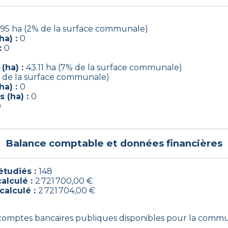
.95 ha (2% de la surface communale)
ha) :
0
:
0
(ha) :
43.11 ha (7% de la surface communale)
% de la surface communale)
ha) :
0
 (ha) :
0
0
Balance comptable et données financières
tudiés :
148
calculé :
2 721 700,00 €
calculé :
2 721 704,00 €
8 comptes bancaires publiques disponibles pour la comm