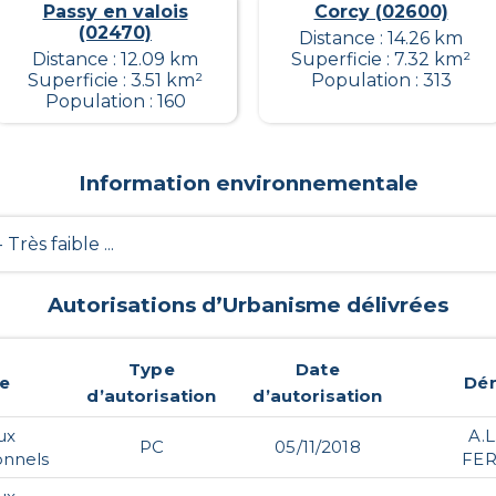
Passy en valois
Corcy (02600)
(02470)
Distance : 14.26 km
Distance : 12.09 km
Superficie : 7.32 km²
Superficie : 3.51 km²
Population : 313
Population : 160
Information environnementale
- Très faible ...
Autorisations d’Urbanisme délivrées
Type
Date
e
Dé
d’autorisation
d’autorisation
ux
A.
PC
05/11/2018
onnels
FER