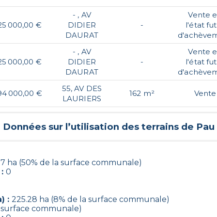
- , AV
Vente 
25 000,00 €
DIDIER
-
l'état fu
DAURAT
d'achève
- , AV
Vente 
25 000,00 €
DIDIER
-
l'état fu
DAURAT
d'achève
55, AV DES
94 000,00 €
162 m²
Vente
LAURIERS
Données sur l’utilisation des terrains de
Pau
27 ha (50% de la surface communale)
 :
0
) :
225.28 ha (8% de la surface communale)
la surface communale)