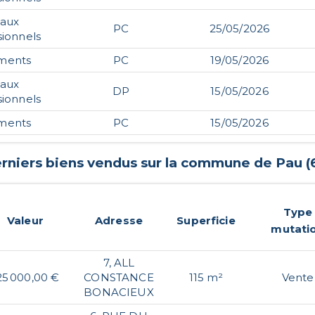
caux
PC
25/05/2026
sionnels
ments
PC
19/05/2026
caux
DP
15/05/2026
sionnels
ments
PC
15/05/2026
rniers biens vendus sur la commune de
Pau
(
Type
Valeur
Adresse
Superficie
mutati
7, ALL
25 000,00 €
CONSTANCE
115 m²
Vente
BONACIEUX