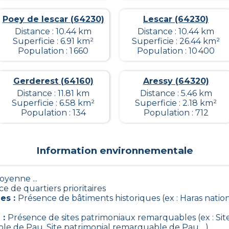
Poey de lescar (64230)
Lescar (64230)
Distance : 10.44 km
Distance : 10.44 km
Superficie : 6.91 km²
Superficie : 26.44 km²
Population : 1 660
Population : 10 400
Gerderest (64160)
Aressy (64320)
Distance : 11.81 km
Distance : 5.46 km
Superficie : 6.58 km²
Superficie : 2.18 km²
Population : 134
Population : 712
Information environnementale
Moyenne ...
e de quartiers prioritaires
ues
:
Présence de bâtiments historiques (ex : Haras natio
e
:
Présence de sites patrimoniaux remarquables (ex : Si
le de Pau, Site patrimonial remarquable de Pau ...)