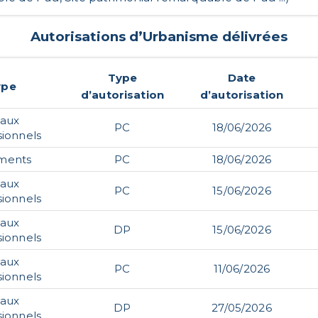
Autorisations d’Urbanisme délivrées
Type
Date
ype
d’autorisation
d’autorisation
caux
PC
18/06/2026
sionnels
ments
PC
18/06/2026
caux
PC
15/06/2026
sionnels
caux
DP
15/06/2026
sionnels
caux
PC
11/06/2026
sionnels
caux
DP
27/05/2026
sionnels