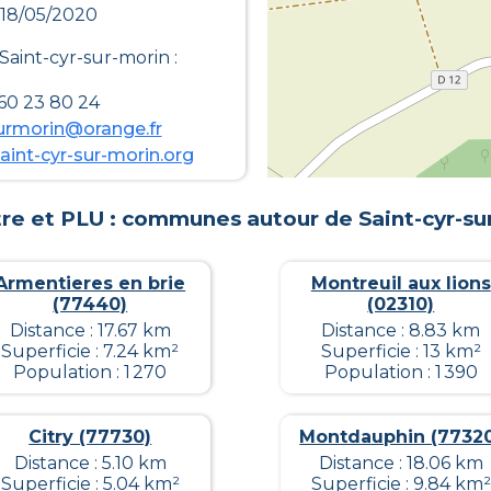
 18/05/2020
Saint-cyr-sur-morin
:
60 23 80 24
surmorin@orange.fr
aint-cyr-sur-morin.org
re et PLU : communes autour de
Saint-cyr-su
Armentieres en brie
Montreuil aux lions
(77440)
(02310)
Distance : 17.67 km
Distance : 8.83 km
Superficie : 7.24 km²
Superficie : 13 km²
Population : 1 270
Population : 1 390
Citry (77730)
Montdauphin (7732
Distance : 5.10 km
Distance : 18.06 km
Superficie : 5.04 km²
Superficie : 9.84 km²