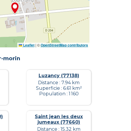
Leaflet
|
©
OpenStreetMap contributors
r-morin
Luzancy (77138)
Distance : 7.94 km
Superficie : 6.61 km²
Population : 1 160
0)
Saint jean les deux
jumeaux (77660)
Distance : 15.32 km