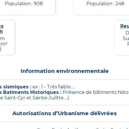
Population : 908
Population : 248
es
Reu
)
D
km
Su
 km²
2
Information environnementale
 sismiques
:
ex : 1 - Très faible ...
s Batiments Historiques
:
Présence de bâtiments histo
se Saint-Cyr et Sainte-Julitte ...)
Autorisations d’Urbanisme délivrées