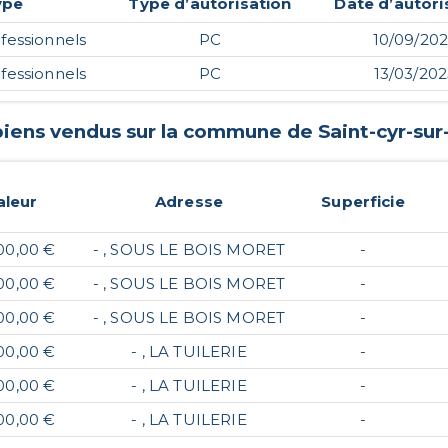
ype
Type d’autorisation
Date d’autori
fessionnels
PC
10/09/20
fessionnels
PC
13/03/20
 biens vendus sur la commune de
Saint-cyr-sur
aleur
Adresse
Superficie
00,00 €
- , SOUS LE BOIS MORET
-
00,00 €
- , SOUS LE BOIS MORET
-
00,00 €
- , SOUS LE BOIS MORET
-
00,00 €
- , LA TUILERIE
-
00,00 €
- , LA TUILERIE
-
00,00 €
- , LA TUILERIE
-