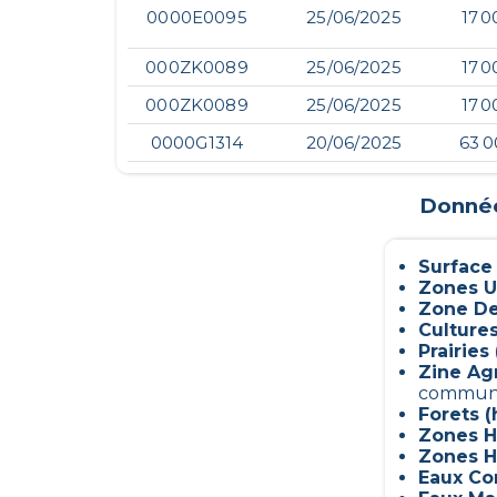
0000E0095
25/06/2025
17 0
000ZK0089
25/06/2025
17 0
000ZK0089
25/06/2025
17 0
0000G1314
20/06/2025
63 0
Données
Surface
Zones U
Zone De
Culture
Prairies 
Zine Ag
commun
Forets (
Zones H
Zones H
Eaux Con