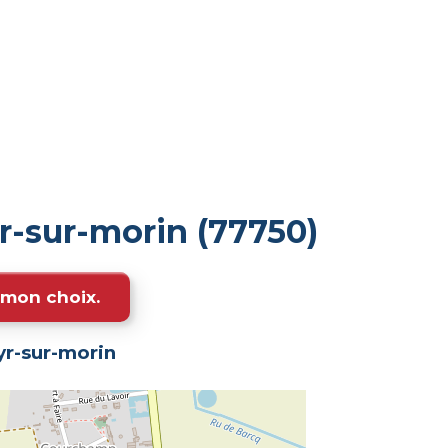
r-sur-morin (77750)
e mon choix.
yr-sur-morin