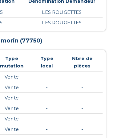
sation
Dénomination Demandeur
25
LES ROUGETTES
25
LES ROUGETTES
-morin
(
77750
)
Type
Type
Nbre de
mutation
local
pièces
Vente
-
-
Vente
-
-
Vente
-
-
Vente
-
-
Vente
-
-
Vente
-
-