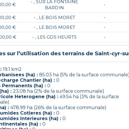
- , SUR LA FONTAINE
00,00 €
-
BARDIN
00,00 €
- , LE BOIS MORET
-
00,00 €
- , LE BOIS MORET
-
00,00 €
- , LES GDS HEURTS
-
 sur l’utilisation des terrains de
Saint-cyr-s
 :
19.1 km2
rbanisees (ha) :
85.03 ha (5% de la surface communale
charge Chantier (ha) :
0
s Permanents (ha) :
0
(ha) :
23.08 ha (2% de la surface communale)
ricole Heterogene (ha) :
49.54 ha (3% de la surface
ale)
ha) :
478.99 ha (26% de la surface communale)
umides Cotieres (ha) :
0
umides Interieures (ha) :
0
tinentales (ha) :
0