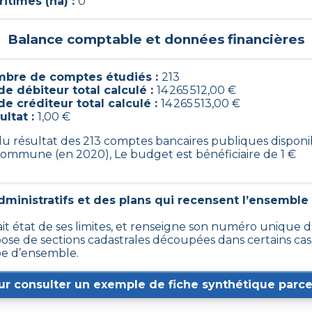
itimes (ha) :
0
Balance comptable et données financières
bre de comptes étudiés :
213
de débiteur total calculé :
14 265 512,00 €
de créditeur total calculé :
14 265 513,00 €
ultat :
1,00 €
 du résultat des 213 comptes bancaires publiques disponi
commune (en 2020), Le budget est bénéficiaire de 1 €
ministratifs et des plans qui recensent l’ensemble 
fait état de ses limites, et renseigne son numéro unique de
 de sections cadastrales découpées dans certains cas en 
e d’ensemble.
ur consulter un exemple de fiche synthétique parcel