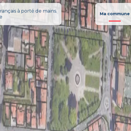
rançais à porté de mains.
Ma commune
le