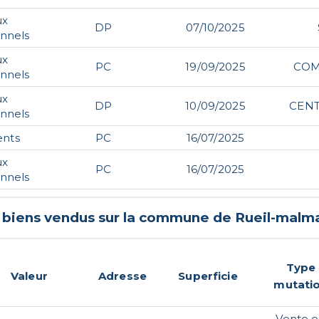
ux
DP
07/10/2025
onnels
ux
PC
19/09/2025
COM
onnels
ux
DP
10/09/2025
CENT
onnels
nts
PC
16/07/2025
ux
PC
16/07/2025
onnels
s biens vendus sur la commune de
Rueil-malm
Type
Valeur
Adresse
Superficie
mutati
Vente 