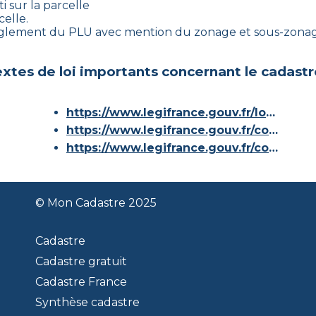
i sur la parcelle
celle.
règlement du PLU avec mention du zonage et sous-zonage
xtes de loi importants concernant le cadastr
https://www.legifrance.gouv.fr/loda/id/JORFTEXT000000686267/
https://www.legifrance.gouv.fr/codes/article_lc/LEGIARTI000036588629/
https://www.legifrance.gouv.fr/codes/id/LEGISCTA000006180153/
© Mon Cadastre 2025
Cadastre
Cadastre gratuit
Cadastre France
Synthèse cadastre