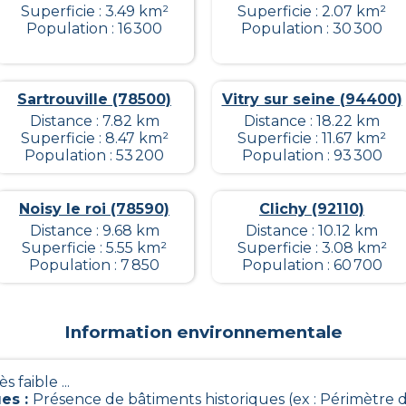
Superficie : 3.49 km²
Superficie : 2.07 km²
Population : 16 300
Population : 30 300
Sartrouville (78500)
Vitry sur seine (94400)
Distance : 7.82 km
Distance : 18.22 km
Superficie : 8.47 km²
Superficie : 11.67 km²
Population : 53 200
Population : 93 300
Noisy le roi (78590)
Clichy (92110)
Distance : 9.68 km
Distance : 10.12 km
Superficie : 5.55 km²
Superficie : 3.08 km²
Population : 7 850
Population : 60 700
Information environnementale
ès faible ...
ues
:
Présence de bâtiments historiques (ex : Périmètre d