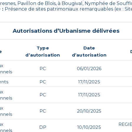
snes, Pavillon de Blois, à Bougival, Nymphée de Soufflot
e
:
Présence de sites patrimoniaux remarquables (ex : Si
Autorisations d’Urbanisme délivrées
Type
Date
e
d’autorisation
d’autorisation
ux
PC
06/01/2026
onnels
nts
PC
17/11/2025
ux
PC
17/11/2025
onnels
ux
PC
20/10/2025
onnels
ux
REGI
DP
10/10/2025
onnels