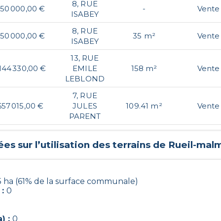
8, RUE
50 000,00 €
-
Vente
ISABEY
8, RUE
50 000,00 €
35 m²
Vente
ISABEY
13, RUE
 144 330,00 €
EMILE
158 m²
Vente
LEBLOND
7, RUE
657 015,00 €
JULES
109.41 m²
Vente
PARENT
es sur l’utilisation des terrains de
Rueil-mal
5 ha (61% de la surface communale)
 :
0
) :
0