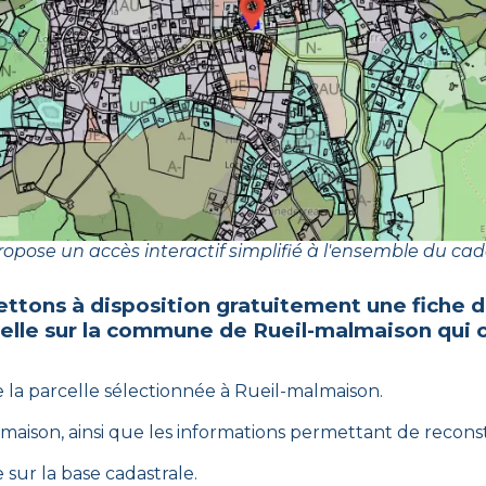
opose un accès interactif simplifié à l'ensemble du cad
ttons à disposition gratuitement une fiche 
celle sur la commune de
Rueil-malmaison
qui 
e la parcelle sélectionnée à
Rueil-malmaison
.
lmaison
, ainsi que les informations permettant de reconstit
 sur la base cadastrale.