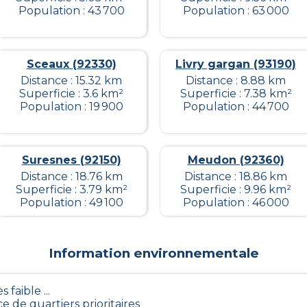
Population : 43 700
Population : 63 000
Sceaux (92330)
Livry gargan (93190)
Distance : 15.32 km
Distance : 8.88 km
Superficie : 3.6 km²
Superficie : 7.38 km²
Population : 19 900
Population : 44 700
Suresnes (92150)
Meudon (92360)
Distance : 18.76 km
Distance : 18.86 km
Superficie : 3.79 km²
Superficie : 9.96 km²
Population : 49 100
Population : 46 000
Information environnementale
s faible ...
e de quartiers prioritaires