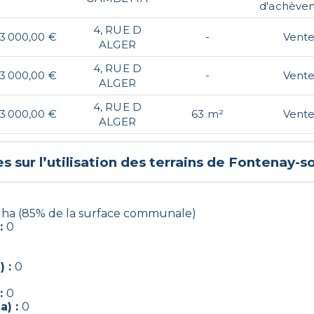
d'achève
4, RUE D
3 000,00 €
-
Vent
ALGER
4, RUE D
3 000,00 €
-
Vent
ALGER
4, RUE D
3 000,00 €
63 m²
Vent
ALGER
 sur l’utilisation des terrains de
Fontenay-so
7 ha (85% de la surface communale)
:
0
) :
0
:
0
a) :
0