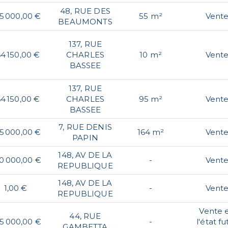
48, RUE DES
5 000,00 €
55 m²
Vent
BEAUMONTS
137, RUE
4 150,00 €
CHARLES
10 m²
Vent
BASSEE
137, RUE
4 150,00 €
CHARLES
95 m²
Vent
BASSEE
7, RUE DENIS
5 000,00 €
164 m²
Vent
PAPIN
148, AV DE LA
0 000,00 €
-
Vent
REPUBLIQUE
148, AV DE LA
1,00 €
-
Vent
REPUBLIQUE
Vente 
44, RUE
5 000,00 €
-
l'état fu
GAMBETTA