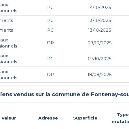
caux
PC
14/10/2025
sionnels
ments
PC
13/10/2025
ments
PC
13/10/2025
caux
DP
09/10/2025
sionnels
caux
PC
07/10/2025
sionnels
caux
DP
18/08/2025
sionnels
biens vendus sur la commune de
Fontenay-sou
Type
Valeur
Adresse
Superficie
mutati