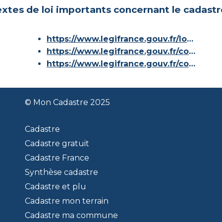
xtes de loi importants concernant le cadastr
https://www.legifrance.gouv.fr/loda/id/JORFTEXT000000686267/
https://www.legifrance.gouv.fr/codes/article_lc/LEGIARTI000036588629/
https://www.legifrance.gouv.fr/codes/id/LEGISCTA000006180153/
© Mon Cadastre 2025
Cadastre
Cadastre gratuit
Cadastre France
Synthèse cadastre
Cadastre et plu
Cadastre mon terrain
Cadastre ma commune