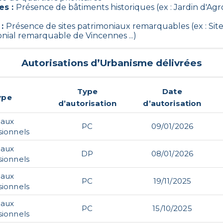
es
:
Présence de bâtiments historiques (ex : Jardin d'Agr
:
Présence de sites patrimoniaux remarquables (ex : Si
onial remarquable de Vincennes ...)
Autorisations d’Urbanisme délivrées
Type
Date
ype
d’autorisation
d’autorisation
caux
PC
09/01/2026
sionnels
caux
DP
08/01/2026
sionnels
caux
PC
19/11/2025
sionnels
caux
PC
15/10/2025
sionnels