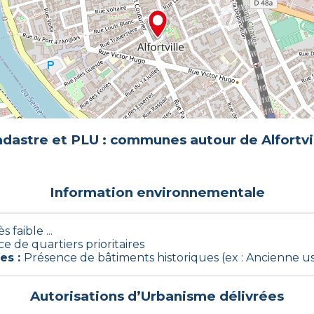
dastre et PLU : communes autour de
Alfortvi
Information environnementale
ès faible ...
e de quartiers prioritaires
ues
:
Présence de bâtiments historiques (ex : Ancienne usin
Autorisations d’Urbanisme délivrées