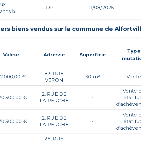
aux
DP
11/08/2025
ionnels
iers biens vendus sur la commune de
Alfortvil
Type
Valeur
Adresse
Superficie
mutati
83, RUE
2 000,00 €
30 m²
Vente
VERON
Vente 
2, RUE DE
70 500,00 €
-
l'état fu
LA PERCHE
d'achève
Vente 
2, RUE DE
70 500,00 €
-
l'état fu
LA PERCHE
d'achève
28, RUE