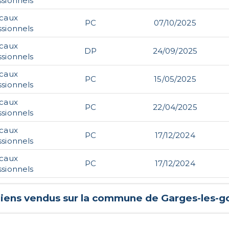
ssionnels
ocaux
PC
07/10/2025
ssionnels
ocaux
DP
24/09/2025
ssionnels
ocaux
PC
15/05/2025
ssionnels
ocaux
PC
22/04/2025
ssionnels
ocaux
PC
17/12/2024
ssionnels
ocaux
PC
17/12/2024
ssionnels
biens vendus sur la commune de
Garges-les-g