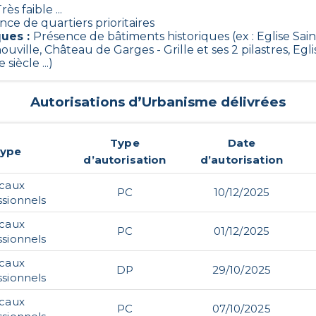
Très faible ...
ce de quartiers prioritaires
ques
:
Présence de bâtiments historiques (ex : Eglise Sai
ouville, Château de Garges - Grille et ses 2 pilastres, Egl
siècle ...)
Autorisations d’Urbanisme délivrées
Type
Date
ype
d’autorisation
d’autorisation
ocaux
PC
10/12/2025
ssionnels
ocaux
PC
01/12/2025
ssionnels
ocaux
DP
29/10/2025
ssionnels
ocaux
PC
07/10/2025