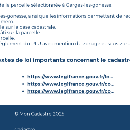
de la parcelle sélectionnée à
Garges-les-gonesse
.
les-gonesse
, ainsi que les informations permettant de rec
numéro.
e sur la base cadastrale.
ti sur la parcelle
rcelle.
e règlement du PLU avec mention du zonage et sous-zona
xtes de loi importants concernant le cadastr
https://www.legifrance.gouv.fr/loda/id/JORFTEXT000000686267/
https://www.legifrance.gouv.fr/codes/article_lc/LEGIARTI000036588629/
https://www.legifrance.gouv.fr/codes/id/LEGISCTA000006180153/
© Mon Cadastre 2025
Cadastre