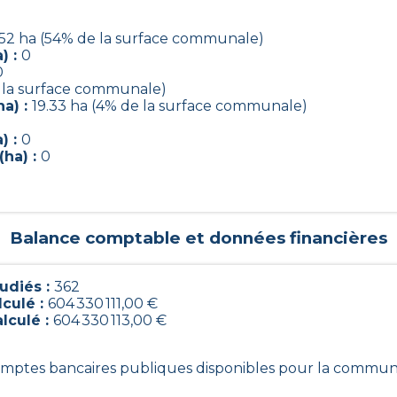
52 ha (54% de la surface communale)
) :
0
0
e la surface communale)
ha) :
19.33 ha (4% de la surface communale)
) :
0
(ha) :
0
Balance comptable et données financières
udiés :
362
lculé :
604 330 111,00 €
alculé :
604 330 113,00 €
comptes bancaires publiques disponibles pour la commun