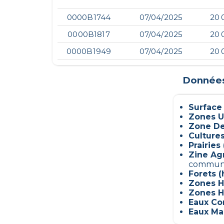
0000B1744
07/04/2025
20 
0000B1817
07/04/2025
20 
0000B1949
07/04/2025
20 
Données 
Surface
Zones U
Zone De
Culture
Prairies 
Zine Ag
commun
Forets (
Zones H
Zones H
Eaux Con
Eaux Mar