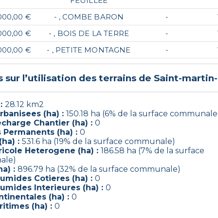
FEUILLEE
000,00 €
- , COMBE BARON
-
000,00 €
- , BOIS DE LA TERRE
-
000,00 €
- , PETITE MONTAGNE
-
sur l’utilisation des terrains de
Saint-martin
 :
28.12 km2
rbanisees (ha) :
150.18 ha (6% de la surface communale
charge Chantier (ha) :
0
s Permanents (ha) :
0
(ha) :
531.6 ha (19% de la surface communale)
ricole Heterogene (ha) :
186.58 ha (7% de la surface
ale)
ha) :
896.79 ha (32% de la surface communale)
umides Cotieres (ha) :
0
umides Interieures (ha) :
0
tinentales (ha) :
0
itimes (ha) :
0