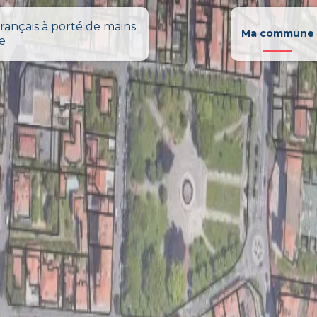
rançais à porté de mains.
Ma commune
le