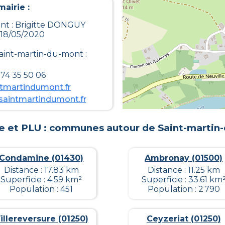
airie :
nt : Brigitte DONGUY
 18/05/2020
aint-martin-du-mont
:
74 35 50 06
tmartindumont.fr
saintmartindumont.fr
e et PLU : communes autour de
Saint-martin
Condamine (01430)
Ambronay (01500)
Distance : 17.83 km
Distance : 11.25 km
Superficie : 4.59 km²
Superficie : 33.61 km
Population : 451
Population : 2 790
illereversure (01250)
Ceyzeriat (01250)