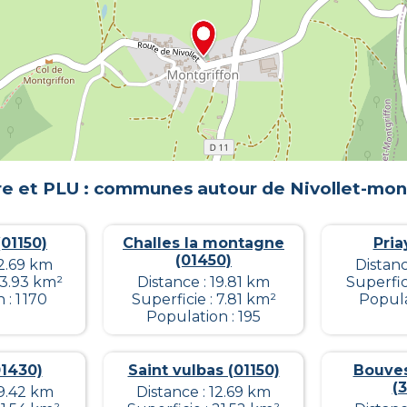
re et PLU : communes autour de
Nivollet-mon
(01150)
Challes la montagne
Pria
(01450)
12.69 km
Distanc
13.93 km²
Distance : 19.81 km
Superfic
: 1 170
Superficie : 7.81 km²
Popula
Population : 195
01430)
Saint vulbas (01150)
Bouves
(
19.42 km
Distance : 12.69 km