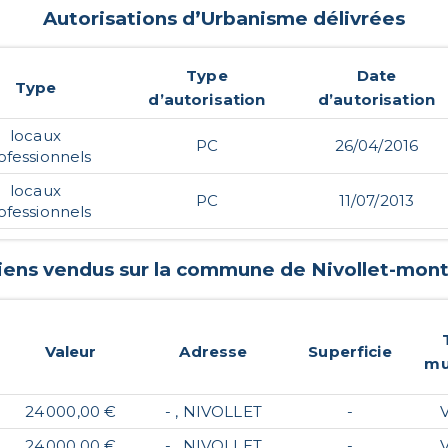
Autorisations d’Urbanisme délivrées
Type
Date
Type
d’autorisation
d’autorisation
locaux
PC
26/04/2016
ofessionnels
locaux
PC
11/07/2013
ofessionnels
biens vendus sur la commune de
Nivollet-mont
Valeur
Adresse
Superficie
mu
24 000,00 €
- , NIVOLLET
-
24 000,00 €
- , NIVOLLET
-