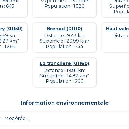
11.54 km²
Superficie : 21.52 km²
Distanc
n : 645
Population : 1 320
Superfic
Popula
y (01150)
Brenod (01110)
Haut val
12.69 km
Distance : 9.43 km
Distanc
 8.27 km²
Superficie : 23.99 km²
: 1 260
Population : 544
La trancliere (01160)
Distance : 19.81 km
Superficie : 14.82 km²
Population : 296
Information environnementale
3 - Modérée ...