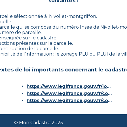
suivantes :
rcelle sélectionnée à
Nivollet-montgriffon
.
celle.
arcelle qui se compose du numéro Insee de
Nivollet-mo
numéro de parcelle.
enseignée sur le cadastre.
ctions présentes sur la parcelle.
construction de la parcelle.
ibilité de l’information : le zonage PLU ou PLUI de la vill
xtes de loi importants concernant le cadastr
https://www.legifrance.gouv.fr/loda/id/JORFTEXT000000686267/
https://www.legifrance.gouv.fr/codes/article_lc/LEGIARTI000036588629/
https://www.legifrance.gouv.fr/codes/id/LEGISCTA000006180153/
© Mon Cadastre 2025