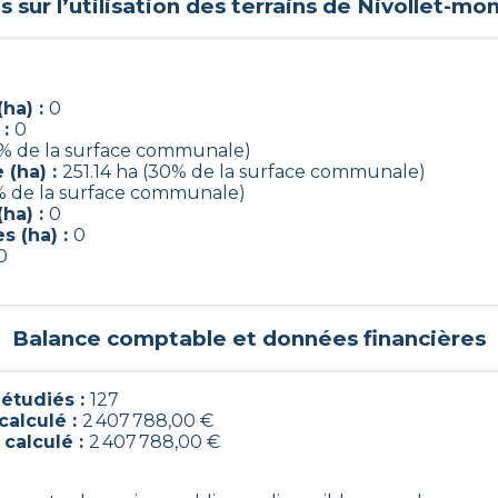
sur l’utilisation des terrains de
Nivollet-mon
ha) :
0
 :
0
0% de la surface communale)
 (ha) :
251.14 ha (30% de la surface communale)
% de la surface communale)
ha) :
0
s (ha) :
0
0
Balance comptable et données financières
étudiés :
127
calculé :
2 407 788,00 €
 calculé :
2 407 788,00 €