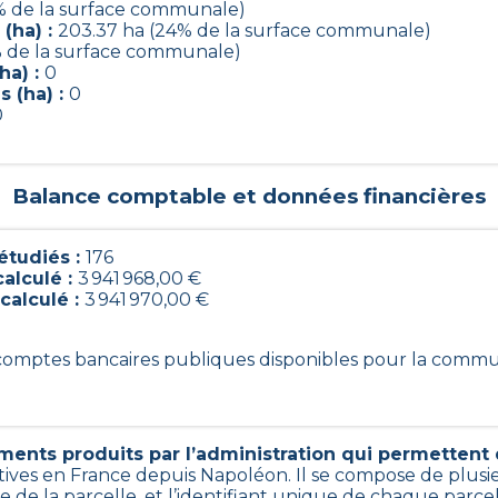
3% de la surface communale)
(ha) :
203.37 ha (24% de la surface communale)
% de la surface communale)
ha) :
0
 (ha) :
0
0
Balance comptable et données financières
tudiés :
176
calculé :
3 941 968,00 €
calculé :
3 941 970,00 €
6 comptes bancaires publiques disponibles pour la comm
ents produits par l’administration qui permettent d’
tives en France depuis Napoléon. Il se compose de plusi
 de la parcelle, et l’identifiant unique de chaque parce