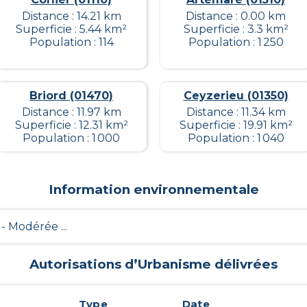
Distance : 14.21 km
Distance : 0.00 km
Superficie : 5.44 km²
Superficie : 3.3 km²
Population : 114
Population : 1 250
Briord (01470)
Ceyzerieu (01350)
Distance : 11.97 km
Distance : 11.34 km
Superficie : 12.31 km²
Superficie : 19.91 km²
Population : 1 000
Population : 1 040
Information environnementale
 - Modérée ...
Autorisations d’Urbanisme délivrées
Type
Date