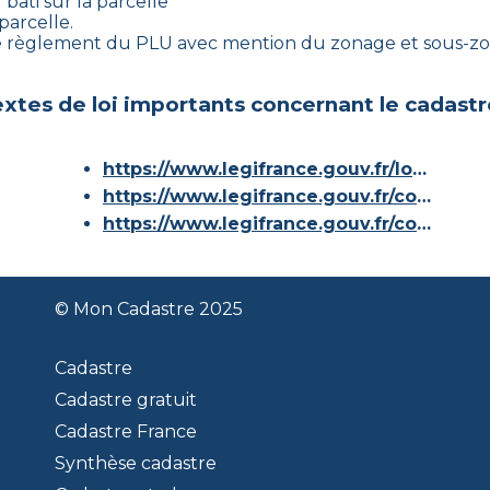
bâti sur la parcelle
parcelle.
le règlement du PLU avec mention du zonage et sous-zon
xtes de loi importants concernant le cadastr
https://www.legifrance.gouv.fr/loda/id/JORFTEXT000000686267/
https://www.legifrance.gouv.fr/codes/article_lc/LEGIARTI000036588629/
https://www.legifrance.gouv.fr/codes/id/LEGISCTA000006180153/
© Mon Cadastre 2025
Cadastre
Cadastre gratuit
Cadastre France
Synthèse cadastre