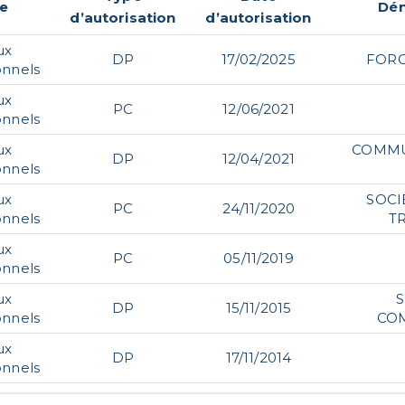
e
Dé
d’autorisation
d’autorisation
ux
DP
17/02/2025
FORC
onnels
ux
PC
12/06/2021
onnels
ux
COMMU
DP
12/04/2021
onnels
ux
SOCI
PC
24/11/2020
onnels
T
ux
PC
05/11/2019
onnels
ux
S
DP
15/11/2015
onnels
COM
ux
DP
17/11/2014
onnels