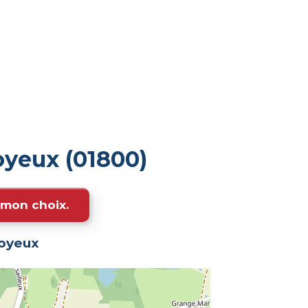
oyeux (01800)
e mon choix.
oyeux