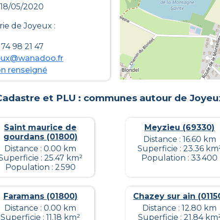
 18/05/2020
rie de
Joyeux
:
74 98 21 47
yeux@wanadoo.fr
n renseigné
Cadastre et PLU : communes autour de
Joyeu
Saint maurice de
Meyzieu (69330)
gourdans (01800)
Distance : 16.60 km
Distance : 0.00 km
Superficie : 23.36 km
Superficie : 25.47 km²
Population : 33 400
Population : 2 590
Faramans (01800)
Chazey sur ain (0115
Distance : 0.00 km
Distance : 12.80 km
Superficie : 11.18 km²
Superficie : 21.84 km