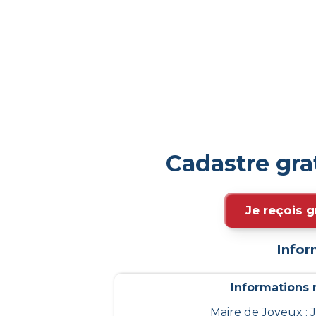
Cadastre gra
Je reçois g
Infor
Informations m
Maire de Joyeux :