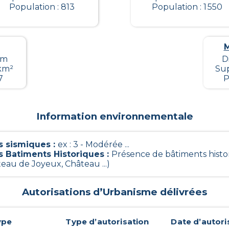
Population : 813
Population : 1 550
M
km
D
 km²
Sup
7
P
Information environnementale
 sismiques
:
ex : 3 - Modérée ...
s Batiments Historiques
:
Présence de bâtiments histo
teau de Joyeux, Château ...)
Autorisations d’Urbanisme délivrées
ype
Type d’autorisation
Date d’autori