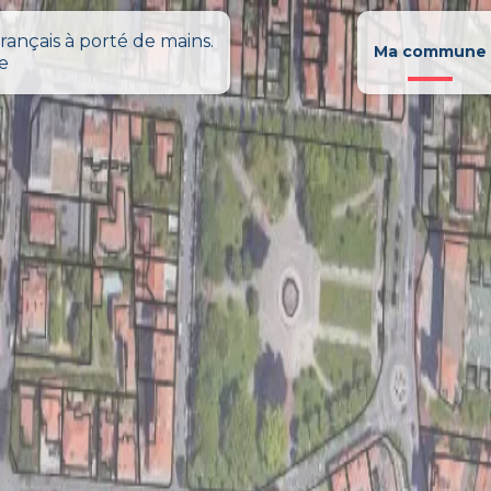
rançais à porté de mains.
Ma commune
le