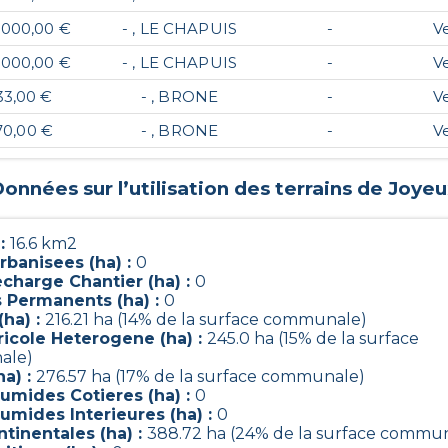
 000,00 €
- , LE CHAPUIS
-
V
 000,00 €
- , LE CHAPUIS
-
V
33,00 €
- , BRONE
-
V
70,00 €
- , BRONE
-
V
onnées sur l’utilisation des terrains de
Joyeu
 :
16.6 km2
rbanisees (ha) :
0
charge Chantier (ha) :
0
s Permanents (ha) :
0
(ha) :
216.21 ha (14% de la surface communale)
ricole Heterogene (ha) :
245.0 ha (15% de la surface
ale)
ha) :
276.57 ha (17% de la surface communale)
umides Cotieres (ha) :
0
umides Interieures (ha) :
0
tinentales (ha) :
388.72 ha (24% de la surface commu