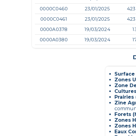
0000C0460
23/01/2025
423
0000C0461
23/01/2025
423
0000A0378
19/03/2024
1
0000A0380
19/03/2024
1
D
Surface
Zones U
Zone De
Culture
Prairies 
Zine Ag
commun
Forets (
Zones H
Zones H
Eaux Con