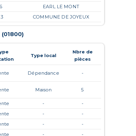
6
EARL LE MONT
23
COMMUNE DE JOYEUX
x
(
01800
)
ype
Nbre de
Type local
ation
pièces
ente
Dépendance
-
ente
Maison
5
ente
-
-
ente
-
-
ente
-
-
ente
-
-