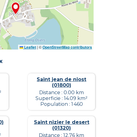
Leaflet
|
©
OpenStreetMap contributors
x
Saint jean de niost
(01800)
²
Distance : 0.00 km
Superficie : 14.09 km²
Population : 1 460
0)
Saint nizier le desert
(01320)
²
Distance : 12.76 km