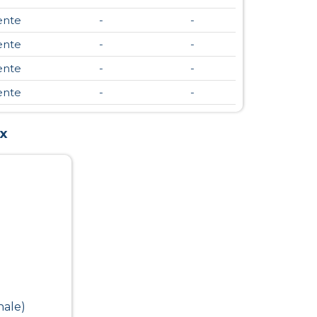
ente
-
-
ente
-
-
ente
-
-
ente
-
-
x
nale)