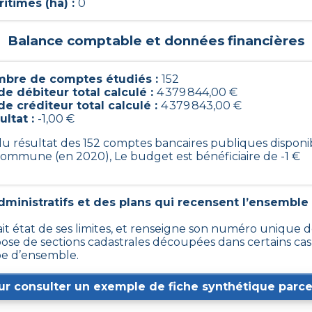
itimes (ha) :
0
Balance comptable et données financières
bre de comptes étudiés :
152
de débiteur total calculé :
4 379 844,00 €
de créditeur total calculé :
4 379 843,00 €
ultat :
-1,00 €
 du résultat des 152 comptes bancaires publiques disponi
commune (en 2020), Le budget est bénéficiaire de -1 €
ministratifs et des plans qui recensent l’ensemble 
fait état de ses limites, et renseigne son numéro unique de
 de sections cadastrales découpées dans certains cas en 
e d’ensemble.
ur consulter un exemple de fiche synthétique parcel