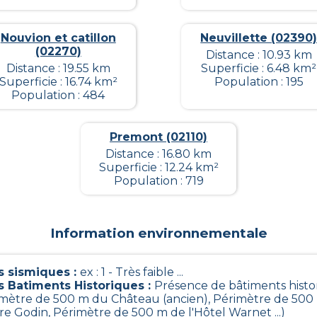
Nouvion et catillon
Neuvillette (02390
(02270)
Distance : 10.93 km
Distance : 19.55 km
Superficie : 6.48 km²
Superficie : 16.74 km²
Population : 195
Population : 484
Premont (02110)
Distance : 16.80 km
Superficie : 12.24 km²
Population : 719
Information environnementale
 sismiques
:
ex : 1 - Très faible ...
s Batiments Historiques
:
Présence de bâtiments histo
rimètre de 500 m du Château (ancien), Périmètre de 500
ère Godin, Périmètre de 500 m de l'Hôtel Warnet ...)