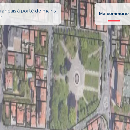
rançais à porté de mains.
Ma commune
le