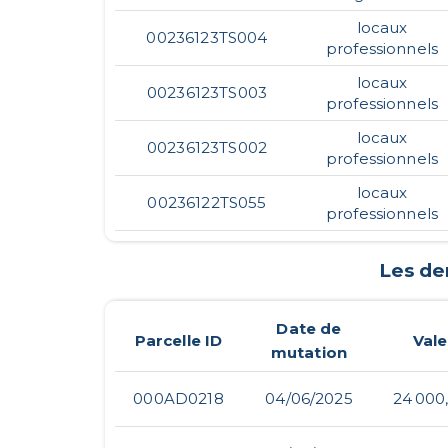
locaux
00236123TS004
professionnels
locaux
00236123TS003
professionnels
locaux
00236123TS002
professionnels
locaux
00236122TS055
professionnels
Les de
Date de
Parcelle ID
Vale
mutation
000AD0218
04/06/2025
24 000