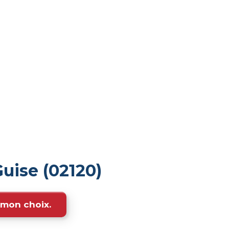
uise (02120)
e mon choix.