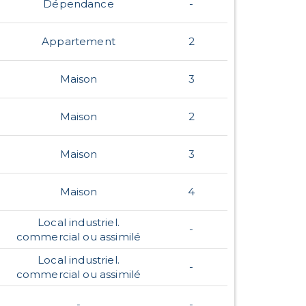
Dépendance
-
Appartement
2
Maison
3
Maison
2
Maison
3
Maison
4
Local industriel.
-
commercial ou assimilé
Local industriel.
-
commercial ou assimilé
-
-