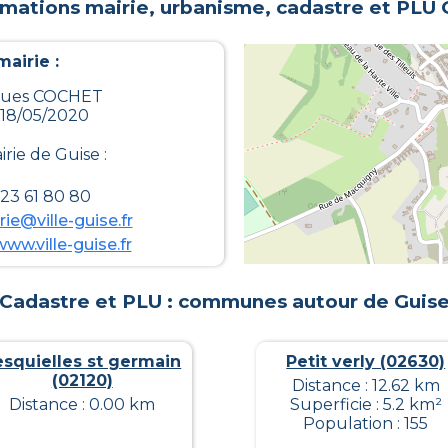
rmations mairie, urbanisme, cadastre et PLU
airie :
ugues COCHET
 18/05/2020
irie de
Guise
:
 23 61 80 80
rie@ville-guise.fr
www.ville-guise.fr
Cadastre et PLU : communes autour de
Guis
esquielles st germain
Petit verly (02630)
(02120)
Distance : 12.62 km
Distance : 0.00 km
Superficie : 5.2 km²
Population : 155