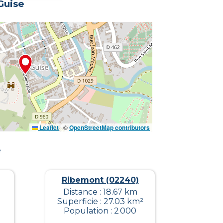
Guise
Leaflet
|
©
OpenStreetMap contributors
e
Ribemont (02240)
Distance : 18.67 km
Superficie : 27.03 km²
Population : 2 000