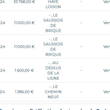
024
35 768,00 €
HAYE
-
Ve
LOISON
- , LE
SAUSSOIS
024
11 000,00 €
-
Ve
DE
BRIQUE
- , LE
SAUSSOIS
024
11 000,00 €
-
Ve
DE
BRIQUE
- , AU
DESSUS
024
1 600,00 €
-
Ve
DE LA
LIGNE
- , LE
024
1 386,00 €
CHEMIN
-
Ve
NEUF