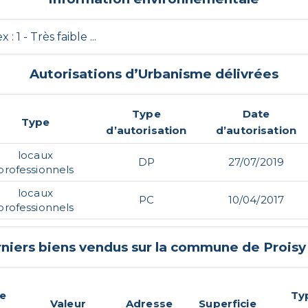
ex : 1 - Très faible ...
Autorisations d’Urbanisme délivrées
Type
Date
Type
d’autorisation
d’autorisation
locaux
DP
27/07/2019
professionnels
locaux
PC
10/04/2017
professionnels
rniers biens vendus sur la commune de
Proisy
de
Ty
Valeur
Adresse
Superficie