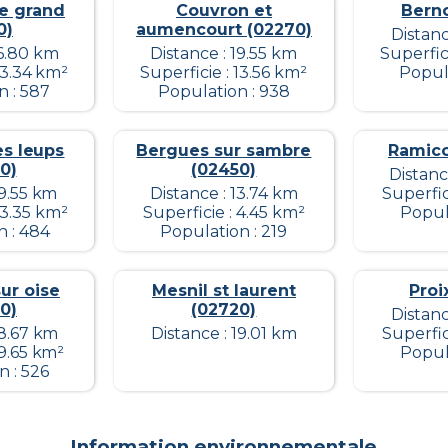
le grand
Couvron et
Berno
0)
aumencourt (02270)
Distanc
16.80 km
Distance : 19.55 km
Superfic
13.34 km²
Superficie : 13.56 km²
Popula
n : 587
Population : 938
s leups
Bergues sur sambre
Ramico
0)
(02450)
Distanc
19.55 km
Distance : 13.74 km
Superfic
13.35 km²
Superficie : 4.45 km²
Popul
n : 484
Population : 219
ur oise
Mesnil st laurent
Proi
0)
(02720)
Distanc
18.67 km
Distance : 19.01 km
Superfic
 9.65 km²
Popul
n : 526
Information environnementale