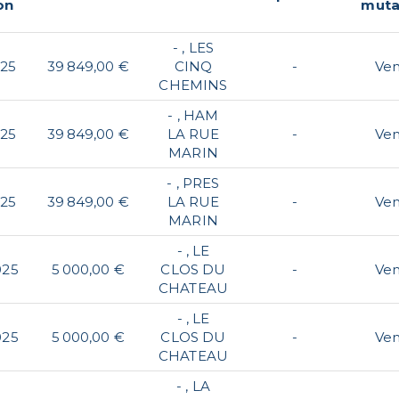
on
muta
- , LES
025
39 849,00 €
CINQ
-
Ve
CHEMINS
- , HAM
025
39 849,00 €
LA RUE
-
Ve
MARIN
- , PRES
025
39 849,00 €
LA RUE
-
Ve
MARIN
- , LE
025
5 000,00 €
CLOS DU
-
Ve
CHATEAU
- , LE
025
5 000,00 €
CLOS DU
-
Ve
CHATEAU
- , LA