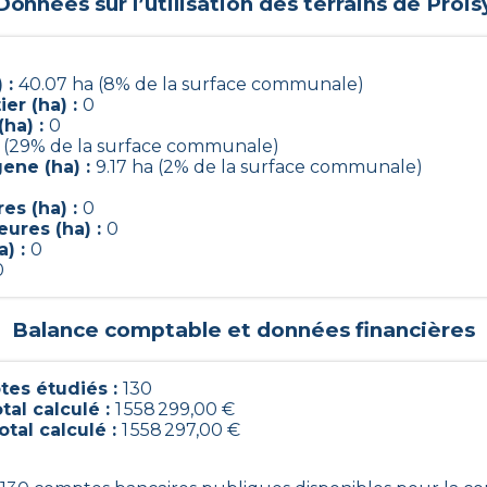
Données sur l’utilisation des terrains de
Prois
 :
40.07 ha (8% de la surface communale)
er (ha) :
0
ha) :
0
a (29% de la surface communale)
ene (ha) :
9.17 ha (2% de la surface communale)
es (ha) :
0
ures (ha) :
0
a) :
0
0
Balance comptable et données financières
es étudiés :
130
tal calculé :
1 558 299,00 €
otal calculé :
1 558 297,00 €