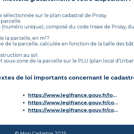
le sélectionnée sur le plan cadastral de
Proisy
.
 parcelle.
aire (numéro unique), composé du code Insee de
Proisy
, d
de la parcelle, en m²?
e de la parcelle, calculée en fonction de la taille des b
struction au sol.
e et sous-zone de la parcelle sur le PLU (plan local d’Ur
xtes de loi importants concernant le cadastr
https://www.legifrance.gouv.fr/loda/id/JORFTEXT000000686267/
https://www.legifrance.gouv.fr/codes/article_lc/LEGIARTI000036588629/
https://www.legifrance.gouv.fr/codes/id/LEGISCTA000006180153/
© Mon Cadastre 2025