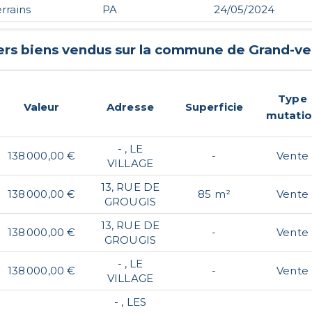
errains
PA
24/05/2024
ers biens vendus sur la commune de
Grand-ve
Type
Valeur
Adresse
Superficie
mutati
- , LE
138 000,00 €
-
Vente
VILLAGE
13, RUE DE
138 000,00 €
85 m²
Vente
GROUGIS
13, RUE DE
138 000,00 €
-
Vente
GROUGIS
- , LE
138 000,00 €
-
Vente
VILLAGE
- , LES