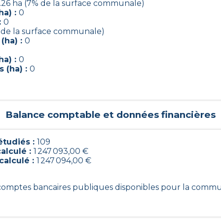
.26 ha (7% de la surface communale)
ha) :
0
:
0
 de la surface communale)
(ha) :
0
ha) :
0
 (ha) :
0
0
Balance comptable et données financières
tudiés :
109
alculé :
1 247 093,00 €
calculé :
1 247 094,00 €
9 comptes bancaires publiques disponibles pour la comm