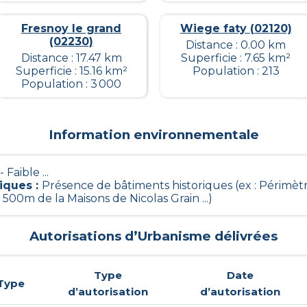
Fresnoy le grand
Wiege faty (02120)
(02230)
Distance : 0.00 km
Distance : 17.47 km
Superficie : 7.65 km²
Superficie : 15.16 km²
Population : 213
Population : 3 000
Information environnementale
- Faible ...
riques
:
Présence de bâtiments historiques (ex : Périmètr
500m de la Maisons de Nicolas Grain ...)
Autorisations d’Urbanisme délivrées
Type
Date
Type
d’autorisation
d’autorisation