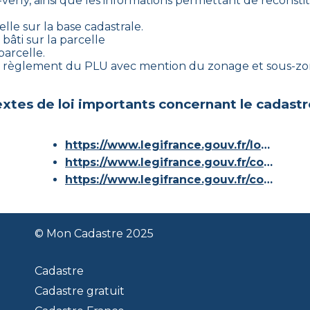
verly
, ainsi que les informations permettant de reconstitu
lle sur la base cadastrale.
bâti sur la parcelle
parcelle.
le règlement du PLU avec mention du zonage et sous-zon
xtes de loi importants concernant le cadastr
https://www.legifrance.gouv.fr/loda/id/JORFTEXT000000686267/
https://www.legifrance.gouv.fr/codes/article_lc/LEGIARTI000036588629/
https://www.legifrance.gouv.fr/codes/id/LEGISCTA000006180153/
© Mon Cadastre 2025
Cadastre
Cadastre gratuit