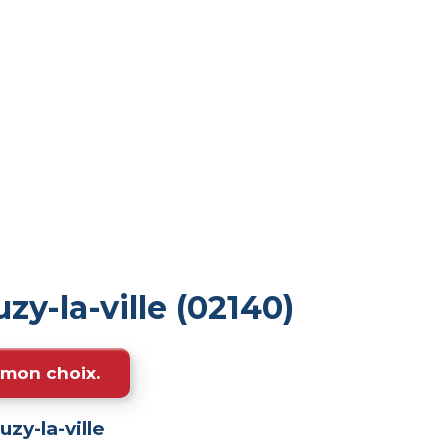
y-la-ville (02140)
e mon choix.
zy-la-ville