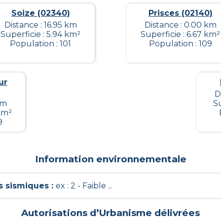
Soize (02340)
Prisces (02140)
Distance : 16.95 km
Distance : 0.00 km
Superficie : 5.94 km²
Superficie : 6.67 km²
Population : 101
Population : 109
ur
D
km
Su
 km²
9
Information environnementale
 sismiques
:
ex : 2 - Faible ...
Autorisations d’Urbanisme délivrées