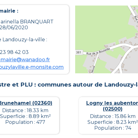
airie :
: Marinella BRANQUART
 28/06/2020
e
Landouzy-la-ville
:
 23 98 42 03
e-mairie@wanadoo.fr
ouzylaville.e-monsite.com
tre et PLU : communes autour de
Landouzy-la
Brunehamel (02360)
Logny les aubento
(02500)
Distance : 18.33 km
Superficie : 8.89 km²
Distance : 15.86 km
Population : 477
Superficie : 8.23 km²
Population : 74