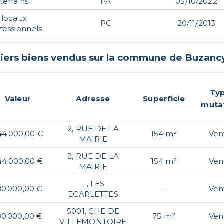
terrains
PA
05/10/2022
locaux
PC
20/11/2013
fessionnels
iers biens vendus sur la commune de
Buzanc
Ty
Valeur
Adresse
Superficie
muta
2, RUE DE LA
44 000,00 €
154 m²
Ven
MAIRIE
2, RUE DE LA
44 000,00 €
154 m²
Ven
MAIRIE
- , LES
80 000,00 €
-
Ven
ECARLETTES
5001, CHE DE
80 000,00 €
75 m²
Ven
VILLEMONTOIRE