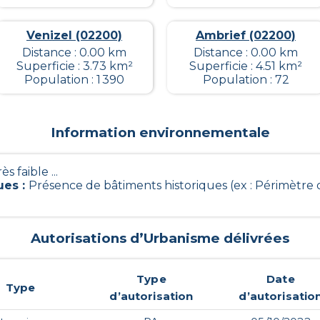
Venizel (02200)
Ambrief (02200)
Distance : 0.00 km
Distance : 0.00 km
Superficie : 3.73 km²
Superficie : 4.51 km²
Population : 1 390
Population : 72
Information environnementale
rès faible ...
ues
:
Présence de bâtiments historiques (ex : Périmèt
Autorisations d’Urbanisme délivrées
Type
Date
Type
d’autorisation
d’autorisatio