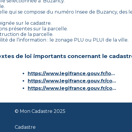
lle sélectionnée à
Buzancy
.
le.
elle qui se compose du numéro Insee de
Buzancy
, des 
eignée sur le cadastre.
ons présentes sur la parcelle.
truction de la parcelle.
ité de l’information : le zonage PLU ou PLUI de la ville.
xtes de loi importants concernant le cadastr
https://www.legifrance.gouv.fr/loda/id/JORFTEXT000000686267/
https://www.legifrance.gouv.fr/codes/article_lc/LEGIARTI000036588629/
https://www.legifrance.gouv.fr/codes/id/LEGISCTA000006180153/
© Mon Cadastre 2025
Cadastre