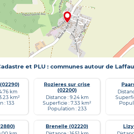
adastre et PLU : communes autour de
Laffa
(02290)
Rozieres sur crise
Paar
(02200)
14.76 km
Distanc
 3.23 km²
Distance : 9.24 km
Superfic
 : 133
Superficie : 7.33 km²
Popula
Population : 233
02880)
Brenelle (02220)
Lizy
 0.00 km
Distance : 16.51 km
Distanc