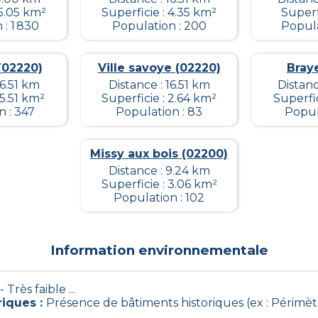
 5.05 km²
Superficie : 4.35 km²
Superf
: 1 830
Population : 200
Popula
(02220)
Ville savoye (02220)
Bray
16.51 km
Distance : 16.51 km
Distanc
 5.51 km²
Superficie : 2.64 km²
Superfic
n : 347
Population : 83
Popul
Missy aux bois (02200)
Distance : 9.24 km
Superficie : 3.06 km²
Population : 102
Information environnementale
 - Très faible ...
riques
:
Présence de bâtiments historiques (ex : Périm