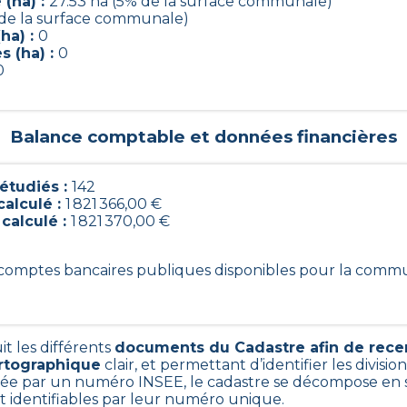
(ha) :
27.53 ha (5% de la surface communale)
 de la surface communale)
ha) :
0
s (ha) :
0
0
Balance comptable et données financières
étudiés :
142
calculé :
1 821 366,00 €
 calculé :
1 821 370,00 €
2 comptes bancaires publiques disponibles pour la com
it les différents
documents du Cadastre afin de rece
artographique
clair, et permettant d’identifier les division
e par un numéro INSEE, le cadastre se décompose en s
nt identifiables par leur numéro unique.