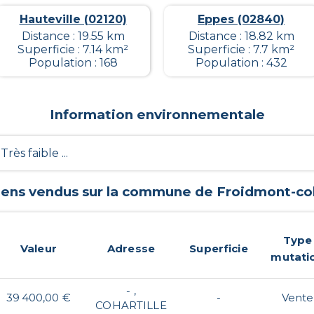
Hauteville (02120)
Eppes (02840)
Distance : 19.55 km
Distance : 18.82 km
Superficie : 7.14 km²
Superficie : 7.7 km²
Population : 168
Population : 432
Information environnementale
 Très faible ...
biens vendus sur la commune de
Froidmont-coh
Type
Valeur
Adresse
Superficie
mutati
- ,
39 400,00 €
-
Vente
COHARTILLE