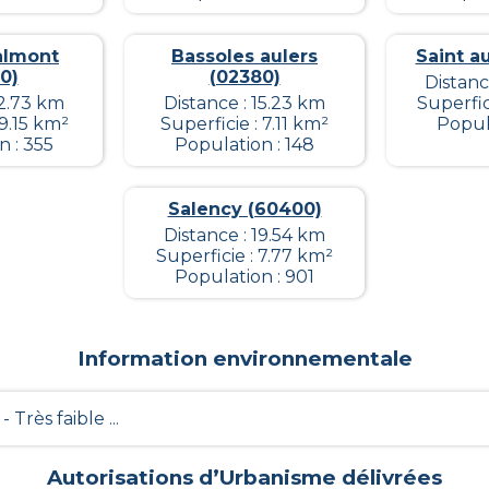
almont
Bassoles aulers
Saint a
0)
(02380)
Distanc
12.73 km
Distance : 15.23 km
Superfic
 9.15 km²
Superficie : 7.11 km²
Popula
n : 355
Population : 148
Salency (60400)
Distance : 19.54 km
Superficie : 7.77 km²
Population : 901
Information environnementale
 - Très faible ...
Autorisations d’Urbanisme délivrées