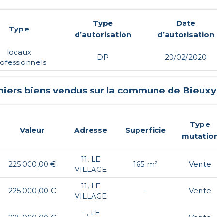
Type
Date
Type
d’autorisation
d’autorisation
locaux
DP
20/02/2020
ofessionnels
niers biens vendus sur la commune de
Bieuxy
Type
Valeur
Adresse
Superficie
mutatio
11, LE
225 000,00 €
165 m²
Vente
VILLAGE
11, LE
225 000,00 €
-
Vente
VILLAGE
- , LE