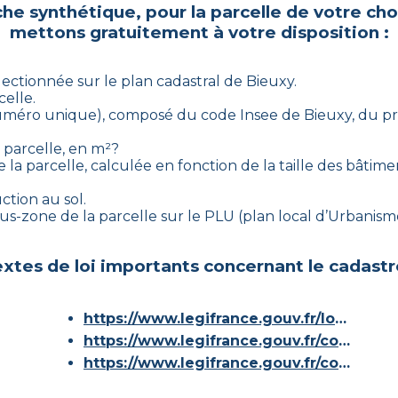
che synthétique, pour la parcelle de votre ch
mettons gratuitement à votre disposition :
électionnée sur le plan cadastral de
Bieuxy
.
celle.
 (numéro unique), composé du code Insee de
Bieuxy
, du pr
a parcelle, en m²?
 la parcelle, calculée en fonction de la taille des bâtimen
ction au sol.
 sous-zone de la parcelle sur le PLU (plan local d’Urbani
xtes de loi importants concernant le cadastr
https://www.legifrance.gouv.fr/loda/id/JORFTEXT000000686267/
https://www.legifrance.gouv.fr/codes/article_lc/LEGIARTI000036588629/
https://www.legifrance.gouv.fr/codes/id/LEGISCTA000006180153/