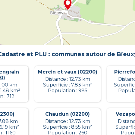
Cadastre et PLU : communes autour de
Bieux
engrain
Mercin et vaux (02200)
Pierref
0)
Distance : 12.73 km
Distanc
 0.00 km
Superficie : 7.83 km²
Superfic
11.48 km²
Population : 985
Populat
 : 712
2300)
Chaudun (02200)
Vezapo
17.88 km
Distance : 12.73 km
Distanc
 6.19 km²
Superficie : 8.55 km²
Superfic
: 1 160
Population : 260
Popul