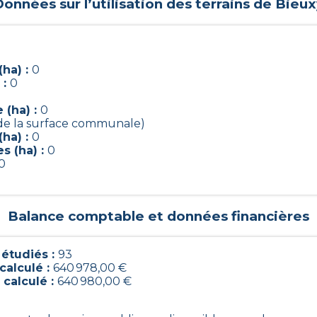
onnées sur l’utilisation des terrains de
Bieux
ha) :
0
 :
0
 (ha) :
0
 de la surface communale)
ha) :
0
s (ha) :
0
0
Balance comptable et données financières
étudiés :
93
calculé :
640 978,00 €
 calculé :
640 980,00 €