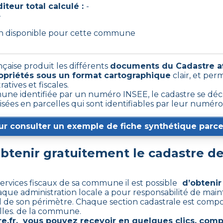
iteur total calculé :
-
-
on disponible pour cette commune
nçaise produit les différents
documents du Cadastre af
opriétés sous un format cartographique
clair, et per
ratives et fiscales.
e identifiée par un numéro INSEE, le cadastre se déc
sées en parcelles qui sont identifiables par leur numér
ur consulter un exemple de fiche synthétique parcel
tenir gratuitement le cadastre d
ervices fiscaux de sa commune il est possible
d’obtenir
aque administration locale a pour responsabilité de maint
 de son périmètre. Chaque section cadastrale est comp
lles. de la commune.
e.fr
, vous pouvez recevoir en quelques clics, com