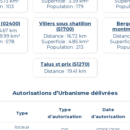
15.13 km²
Superficie : 3.39 km²
Superf
 : 103
Population : 179
Popula
 (02400)
Villers sous chatillon
Berg
(51700)
montmir
14.67 km
19.99 km²
Distance : 16.72 km
Distanc
n : 578
Superficie : 4.85 km²
Superfic
Population : 213
Popul
Talus st prix (51270)
Distance : 19.41 km
Autorisations d’Urbanisme délivrées
Type
Date
Type
d’autorisation
d’autorisation
locaux
DP
07/05/2015