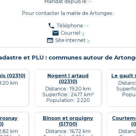
Mandat depuis le : -
Pour contacter la mairie de
Artonges
:
Téléphone : -
Courriel :
-
Site internet :
-
adastre et PLU : communes autour de
Artong
nis (02310)
Nogent l artaud
Le gault 
(02310)
19.20 km
Distanc
Distance : 19.20 km
Superfic
Superficie : 24.17 km²
Popul
Population : 2 220
trosnay
Binson et orquigny
Courtem
0)
(51700)
(
12.82 km
Distance : 16.72 km
Distanc