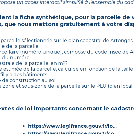
opose un accès interactif simplifié à l'ensemble du cad
ent la fiche synthétique, pour la parcelle de 
s
, que nous mettons gratuitement à votre disp
 parcelle sélectionnée sur le plan cadastral de
Artonges
.
le de la parcelle.
parcellaire (numéro unique), composé du code Insee de
A
et du numéro.
strale de la parcelle, en m²?
e estimée de la parcelle, calculée en fonction de la taill
’il y a des bâtiments.
e de construction au sol.
 la zone et sous-zone de la parcelle sur le PLU (plan loca
xtes de loi importants concernant le cadastr
https://www.legifrance.gouv.fr/loda/id/JORFTEXT000000686267/
https://www.legifrance.gouv.fr/codes/article_lc/LEGIARTI000036588629/