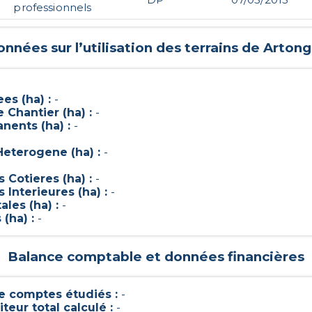
professionnels
nnées sur l’utilisation des terrains de
Artong
es (ha) :
-
Chantier (ha) :
-
nents (ha) :
-
Heterogene (ha) :
-
Cotieres (ha) :
-
Interieures (ha) :
-
ales (ha) :
-
 (ha) :
-
Balance comptable et données financières
 comptes étudiés :
-
teur total calculé :
-