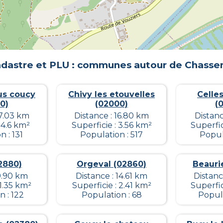
dastre et PLU : communes autour de
Chasse
us coucy
Chivy les etouvelles
Celles
0)
(02000)
(
17.03 km
Distance : 16.80 km
Distanc
 4.6 km²
Superficie : 3.56 km²
Superfic
 : 131
Population : 517
Popul
2880)
Orgeval (02860)
Beauri
9.90 km
Distance : 14.61 km
Distanc
 1.35 km²
Superficie : 2.41 km²
Superfic
 : 122
Population : 68
Popula