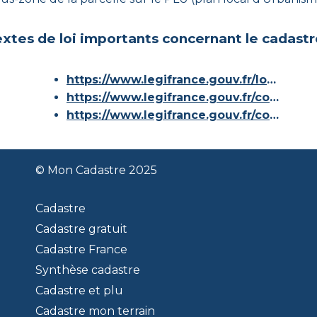
xtes de loi importants concernant le cadastr
https://www.legifrance.gouv.fr/loda/id/JORFTEXT000000686267/
https://www.legifrance.gouv.fr/codes/article_lc/LEGIARTI000036588629/
https://www.legifrance.gouv.fr/codes/id/LEGISCTA000006180153/
© Mon Cadastre 2025
Cadastre
Cadastre gratuit
Cadastre France
Synthèse cadastre
Cadastre et plu
Cadastre mon terrain