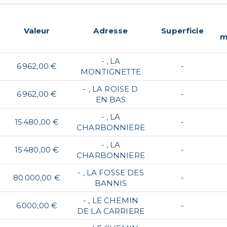
Valeur
Adresse
Superficie
m
- , LA
6 962,00 €
-
MONTIGNETTE
- , LA ROISE D
6 962,00 €
-
EN BAS
- , LA
15 480,00 €
-
CHARBONNIERE
- , LA
15 480,00 €
-
CHARBONNIERE
- , LA FOSSE DES
80 000,00 €
-
BANNIS
- , LE CHEMIN
6 000,00 €
-
DE LA CARRIERE