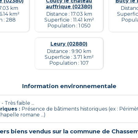
le (02380)
Coucy le chateau
Bucy le 
auffrique (02380)
17.03 km
Distanc
 6.14 km²
Distance : 17.03 km
Superfic
n : 288
Superficie : 11.41 km²
Popula
Population : 1 050
Leury (02880)
Distance : 9.90 km
Superficie : 3.71 km²
Population : 107
Information environnementale
1 - Très faible ...
oriques
:
Présence de bâtiments historiques (ex : Périmèt
hapelle romane ...)
iers biens vendus sur la commune de
Chasse