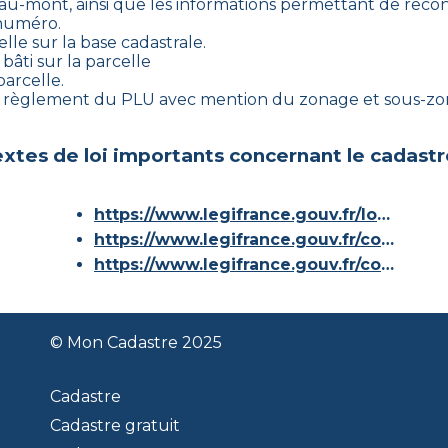
-au-mont
, ainsi que les informations permettant de recons
 numéro.
lle sur la base cadastrale.
bâti sur la parcelle
parcelle.
le règlement du PLU avec mention du zonage et sous-zon
xtes de loi importants concernant le cadastr
https://www.legifrance.gouv.fr/loda/id/JORFTEXT000000686267/
https://www.legifrance.gouv.fr/codes/article_lc/LEGIARTI000036588629/
https://www.legifrance.gouv.fr/codes/id/LEGISCTA000006180153/
© Mon Cadastre 2025
Cadastre
Cadastre gratuit