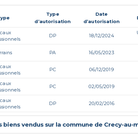
Type
Date
Type
d’autorisation
d’autorisation
ocaux
DP
18/12/2024
ssionnels
rrains
PA
16/05/2023
ocaux
PC
06/12/2019
ssionnels
ocaux
PC
02/05/2019
ssionnels
ocaux
DP
20/02/2016
ssionnels
s biens vendus sur la commune de
Crecy-au-