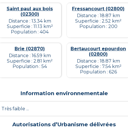
Saint paul aux bois
Fressancourt (02800)
(02300)
Distance : 18.87 km
Distance : 13.34 km
Superficie : 2.52 km²
Superficie : 11.13 km²
Population : 200
Population : 404
Brie (02870)
Bertaucourt epourdon
(02800)
Distance : 16.59 km
Superficie : 2.81 km²
Distance : 18.87 km
Population : 54
Superficie : 7.54 km²
Population : 626
Information environnementale
- Très faible ...
Autorisations d’Urbanisme délivrées