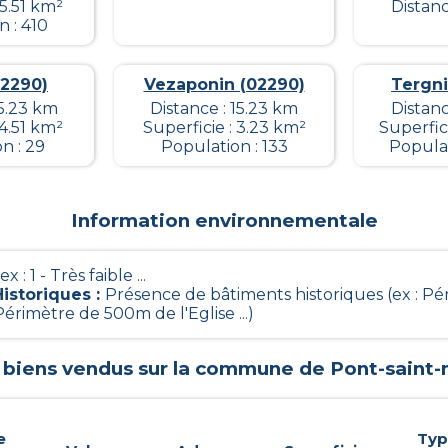
 5.51 km²
Distanc
 : 410
02290)
Vezaponin (02290)
Tergni
15.23 km
Distance : 15.23 km
Distanc
 4.51 km²
Superficie : 3.23 km²
Superfic
n : 29
Population : 133
Populat
Information environnementale
ex : 1 - Très faible ...
istoriques
:
Présence de bâtiments historiques (ex : P
rimètre de 500m de l'Eglise ...)
s biens vendus sur la commune de
Pont-saint
e
Ty