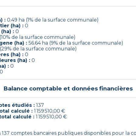
) :
0.49 ha (1% de la surface communale)
er (ha) :
0
(ha) :
0
 (10% de la surface communale)
gene (ha) :
56.64 ha (9% de la surface communale)
 (29% de la surface communale)
es (ha) :
0
eures (ha) :
0
a) :
0
0
Balance comptable et données financières
tes étudiés :
137
otal calculé :
1 159 510,00 €
otal calculé :
1 159 510,00 €
es 137 comptes bancaires publiques disponibles pour la