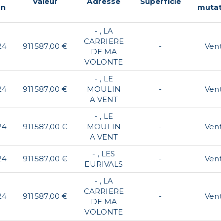
Valeur
Adresse
Superficie
on
mutat
- , LA
CARRIERE
24
911 587,00 €
-
Ven
DE MA
VOLONTE
- , LE
24
911 587,00 €
MOULIN
-
Ven
A VENT
- , LE
24
911 587,00 €
MOULIN
-
Ven
A VENT
- , LES
24
911 587,00 €
-
Ven
EURIVALS
- , LA
CARRIERE
24
911 587,00 €
-
Ven
DE MA
VOLONTE