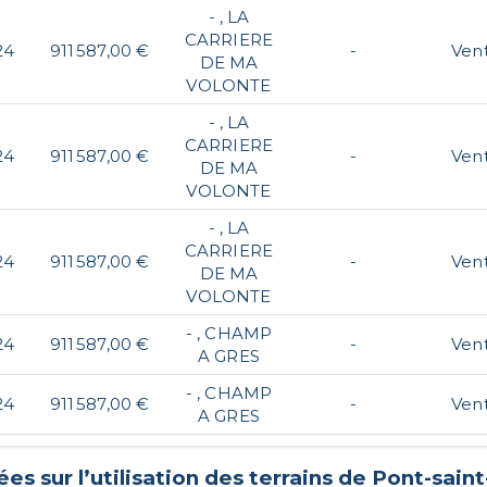
- , LA
CARRIERE
24
911 587,00 €
-
Ven
DE MA
VOLONTE
- , LA
CARRIERE
24
911 587,00 €
-
Ven
DE MA
VOLONTE
- , LA
CARRIERE
24
911 587,00 €
-
Ven
DE MA
VOLONTE
- , CHAMP
24
911 587,00 €
-
Ven
A GRES
- , CHAMP
24
911 587,00 €
-
Ven
A GRES
es sur l’utilisation des terrains de
Pont-sain