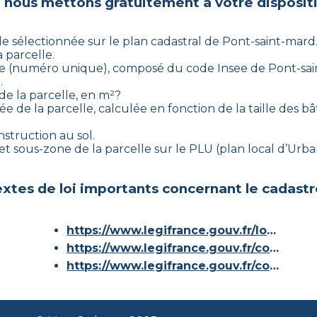
 nous mettons gratuitement à votre dispositi
le sélectionnée sur le plan cadastral de
Pont-saint-mard
a parcelle.
aire (numéro unique), composé du code Insee de
Pont-sa
.
de la parcelle, en m²?
ée de la parcelle, calculée en fonction de la taille des 
nstruction au sol.
e et sous-zone de la parcelle sur le PLU (plan local d’U
xtes de loi importants concernant le cadastr
https://www.legifrance.gouv.fr/loda/id/JORFTEXT000000686267/
https://www.legifrance.gouv.fr/codes/article_lc/LEGIARTI000036588629/
https://www.legifrance.gouv.fr/codes/id/LEGISCTA000006180153/