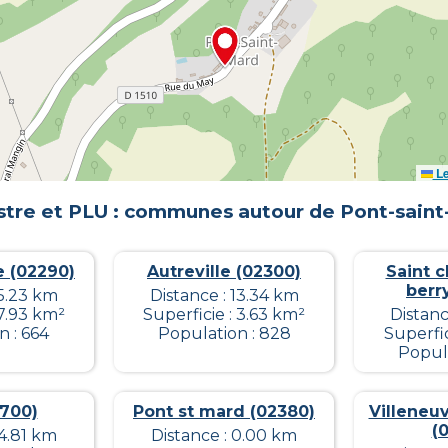
Le
tre et PLU : communes autour de
Pont-sain
e (02290)
Autreville (02300)
Saint c
berr
15.23 km
Distance : 13.34 km
 7.93 km²
Superficie : 3.63 km²
Distanc
n : 664
Population : 828
Superfic
Popula
2700)
Pont st mard (02380)
Villeneu
(
14.81 km
Distance : 0.00 km