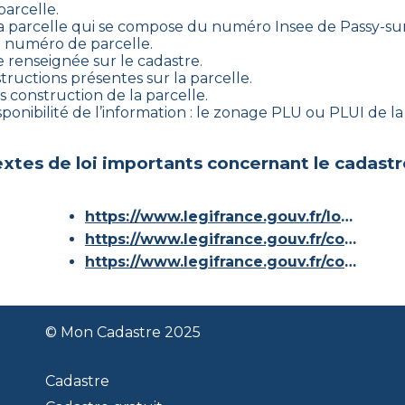
parcelle.
a parcelle qui se compose du numéro Insee de
Passy-su
u numéro de parcelle.
e renseignée sur le cadastre.
tructions présentes sur la parcelle.
ns construction de la parcelle.
ponibilité de l’information : le zonage PLU ou PLUI de la v
xtes de loi importants concernant le cadastr
https://www.legifrance.gouv.fr/loda/id/JORFTEXT000000686267/
https://www.legifrance.gouv.fr/codes/article_lc/LEGIARTI000036588629/
https://www.legifrance.gouv.fr/codes/id/LEGISCTA000006180153/
© Mon Cadastre 2025
Cadastre