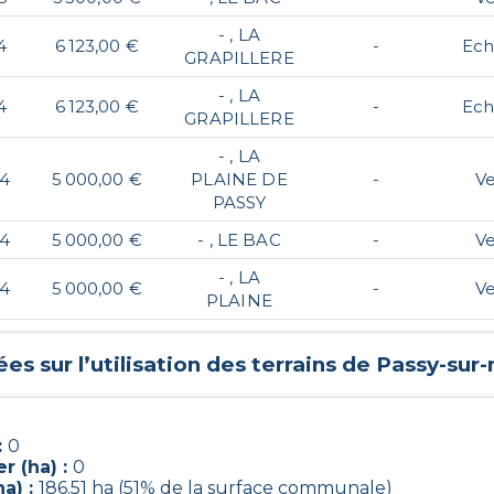
- , LA
4
6 123,00 €
-
Ec
GRAPILLERE
- , LA
4
6 123,00 €
-
Ec
GRAPILLERE
- , LA
24
5 000,00 €
PLAINE DE
-
V
PASSY
24
5 000,00 €
- , LE BAC
-
V
- , LA
24
5 000,00 €
-
V
PLAINE
es sur l’utilisation des terrains de
Passy-sur
:
0
r (ha) :
0
a) :
186.51 ha (51% de la surface communale)