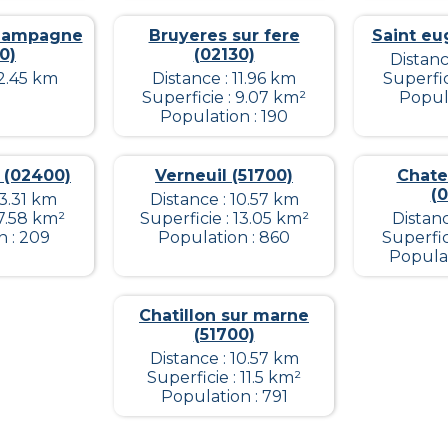
champagne
Bruyeres sur fere
Saint eu
0)
(02130)
Distanc
12.45 km
Distance : 11.96 km
Superfic
Superficie : 9.07 km²
Popula
Population : 190
 (02400)
Verneuil (51700)
Chate
(
13.31 km
Distance : 10.57 km
 7.58 km²
Superficie : 13.05 km²
Distanc
n : 209
Population : 860
Superfic
Populat
Chatillon sur marne
(51700)
Distance : 10.57 km
Superficie : 11.5 km²
Population : 791