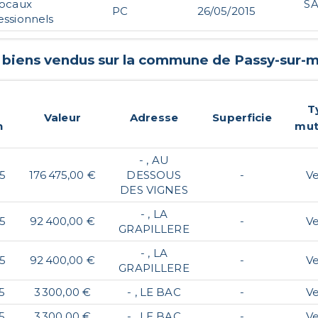
locaux
S
PC
26/05/2015
essionnels
s biens vendus sur la commune de
Passy-sur-
T
Valeur
Adresse
Superficie
n
mut
- , AU
5
176 475,00 €
DESSOUS
-
V
DES VIGNES
- , LA
5
92 400,00 €
-
V
GRAPILLERE
- , LA
5
92 400,00 €
-
V
GRAPILLERE
5
3 300,00 €
- , LE BAC
-
V
5
3 300,00 €
- , LE BAC
-
V