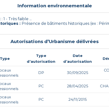
Information environnementale
 : 1 - Très faible ...
storiques
:
Présence de bâtiments historiques (ex : Péri
Autorisations d’Urbanisme délivrées
Type
Date
Type
Dé
d’autorisation
d’autorisation
locaux
CO
DP
30/09/2025
essionnels
locaux
PC
28/04/2025
CHA
essionnels
locaux
PC
24/11/2015
essionnels