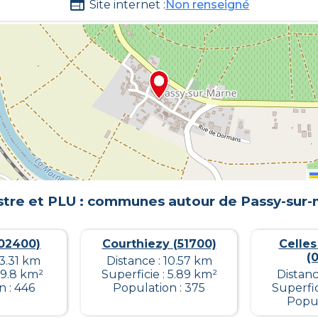
Site internet :
Non renseigné
tre et PLU : communes autour de
Passy-sur
02400)
Courthiezy (51700)
Celles
(
13.31 km
Distance : 10.57 km
 9.8 km²
Superficie : 5.89 km²
Distanc
n : 446
Population : 375
Superfic
Popul