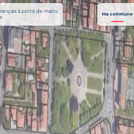
rançais à porté de mains.
Ma commune
le