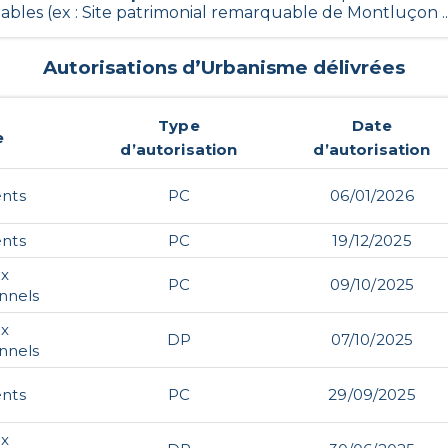
bles (ex : Site patrimonial remarquable de Montluçon ..
Autorisations d’Urbanisme délivrées
Type
Date
e
d’autorisation
d’autorisation
nts
PC
06/01/2026
nts
PC
19/12/2025
ux
PC
09/10/2025
nnels
ux
DP
07/10/2025
nnels
nts
PC
29/09/2025
ux