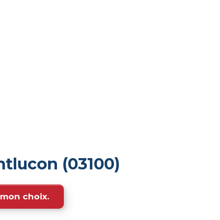
tlucon (03100)
e mon choix.