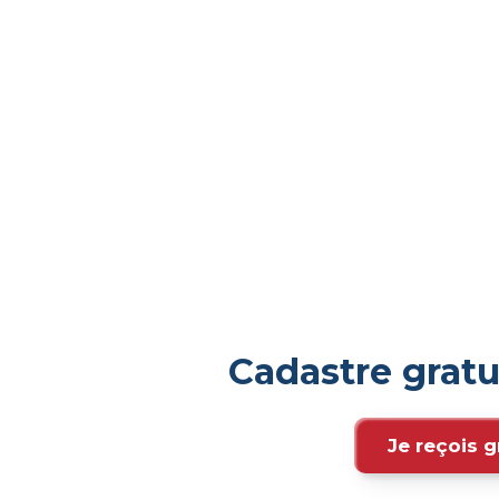
Cadastre grat
Je reçois g