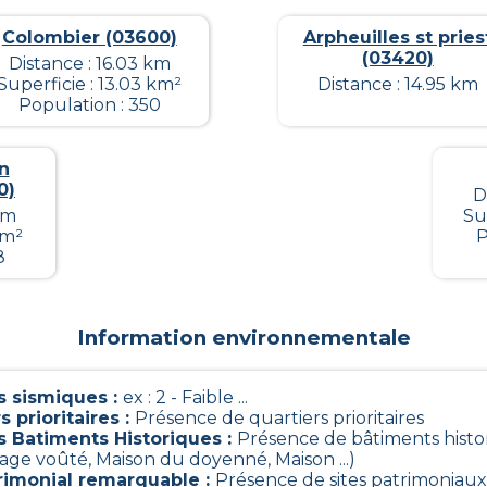
Colombier (03600)
Arpheuilles st pries
(03420)
Distance : 16.03 km
Superficie : 13.03 km²
Distance : 14.95 km
Population : 350
n
0)
D
km
Su
km²
P
8
Information environnementale
 sismiques
:
ex : 2 - Faible ...
s prioritaires
:
Présence de quartiers prioritaires
s Batiments Historiques
:
Présence de bâtiments histo
sage voûté, Maison du doyenné, Maison ...)
trimonial remarquable
:
Présence de sites patrimoniaux