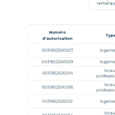
remarqua
Numéro
Typ
d’autorisation
0031852500027
logeme
0031852500029
logeme
loca
0031852500014
professio
loca
0031852500295
professio
0031852500012
logeme
loca