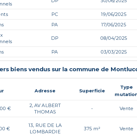
DP
30/06/2025
nnels
nts
PC
19/06/2025
ns
PA
17/06/2025
ux
DP
08/04/2025
nnels
ns
PA
03/03/2025
iers biens vendus sur la commune de
Montluc
Type
ur
Adresse
Superficie
mutatio
2, AV ALBERT
,00 €
-
Vente
THOMAS
13, RUE DE LA
,00 €
375 m²
Vente
LOMBARDIE