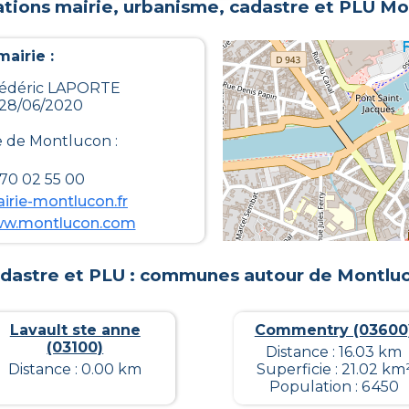
tions mairie, urbanisme, cadastre et PLU
Mo
airie :
rédéric LAPORTE
 28/06/2020
e de
Montlucon
:
 70 02 55 00
rie-montlucon.fr
ww.montlucon.com
dastre et PLU : communes autour de
Montlu
Lavault ste anne
Commentry (03600
(03100)
Distance : 16.03 km
Distance : 0.00 km
Superficie : 21.02 km
Population : 6 450