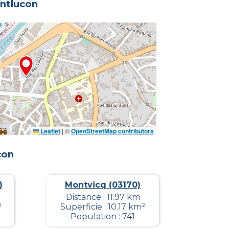
ntlucon
Leaflet
|
©
OpenStreetMap contributors
con
)
Montvicq (03170)
Distance : 11.97 km
²
Superficie : 10.17 km²
Population : 741