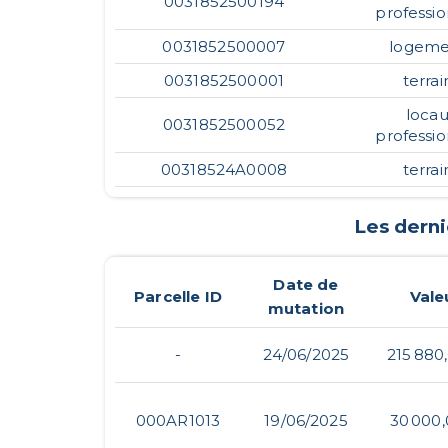
0031852500194
professio
0031852500007
logeme
0031852500001
terrai
loca
0031852500052
professio
00318524A0008
terrai
Les dern
Date de
Parcelle ID
Vale
mutation
-
24/06/2025
215 880
000AR1013
19/06/2025
30 000