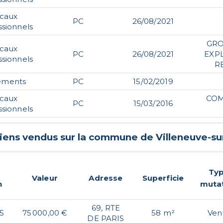
ocaux
PC
26/08/2021
ssionnels
GRO
ocaux
PC
26/08/2021
EXP
ssionnels
R
ements
PC
15/02/2019
ocaux
COM
PC
15/03/2016
ssionnels
biens vendus sur la commune de
Villeneuve-sur
Ty
Valeur
Adresse
Superficie
n
muta
69, RTE
5
75 000,00 €
58 m²
Ven
DE PARIS