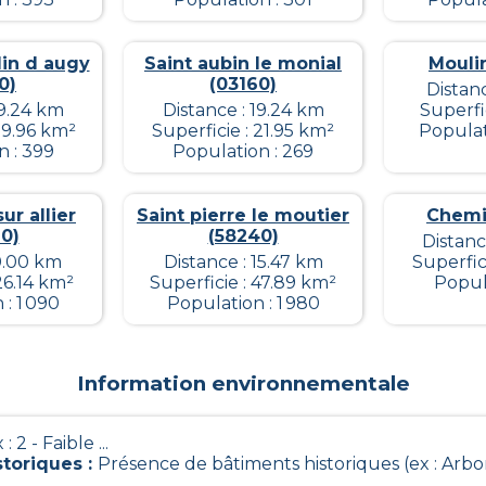
din d augy
Saint aubin le monial
Mouli
0)
(03160)
Distan
19.24 km
Distance : 19.24 km
Superfi
39.96 km²
Superficie : 21.95 km²
Populat
n : 399
Population : 269
ur allier
Saint pierre le moutier
Chemil
0)
(58240)
Distanc
 0.00 km
Distance : 15.47 km
Superfic
26.14 km²
Superficie : 47.89 km²
Popula
: 1 090
Population : 1 980
Information environnementale
 : 2 - Faible ...
storiques
:
Présence de bâtiments historiques (ex : Arb