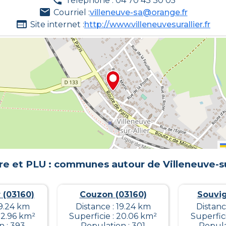
Téléphone : 04 70 43 30 05
Courriel :
villeneuve-sa@orange.fr
Site internet :
http://www.villeneuvesurallier.fr
re et PLU : communes autour de
Villeneuve-su
r (03160)
Couzon (03160)
Souvig
19.24 km
Distance : 19.24 km
Distanc
52.96 km²
Superficie : 20.06 km²
Superfic
n : 393
Population : 301
Popula