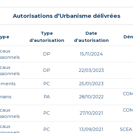
Autorisations d’Urbanisme délivrées
Type
Date
ype
Dén
d’autorisation
d’autorisation
ocaux
DP
15/11/2024
ssionnels
ocaux
DP
22/03/2023
ssionnels
ements
PC
25/01/2023
COM
rrains
PA
28/10/2022
ocaux
COM
PC
27/10/2021
ssionnels
ocaux
PC
13/09/2021
SCEA
ssionnels