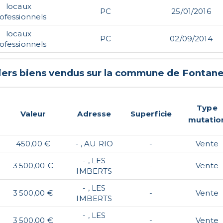
locaux
PC
25/01/2016
ofessionnels
locaux
PC
02/09/2014
ofessionnels
iers biens vendus sur la commune de
Fontane
Type
Valeur
Adresse
Superficie
mutatio
450,00 €
- , AU RIO
-
Vente
- , LES
3 500,00 €
-
Vente
IMBERTS
- , LES
3 500,00 €
-
Vente
IMBERTS
- , LES
3 500,00 €
-
Vente