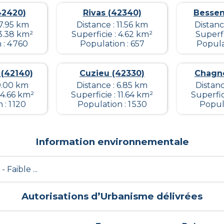
42420)
Rivas (42340)
Bessen
17.95 km
Distance : 11.56 km
Distanc
 3.38 km²
Superficie : 4.62 km²
Superfi
: 4 760
Population : 657
Popula
 (42140)
Cuzieu (42330)
Chagn
 0.00 km
Distance : 6.85 km
Distanc
14.66 km²
Superficie : 11.64 km²
Superfic
: 1 120
Population : 1 530
Popula
Information environnementale
 - Faible ...
Autorisations d’Urbanisme délivrées