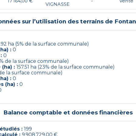
17 164,00 €
-
Vente
VIGNASSE
nnées sur l’utilisation des terrains de
Fontan
.92 ha (5% de la surface communale)
ha) :
0
 :
0
8% de la surface communale)
(ha) :
157.51 ha (23% de la surface communale)
 de la surface communale)
ha) :
0
s (ha) :
0
0
Balance comptable et données financières
étudiés :
199
calculé :
9 908 729,00 €