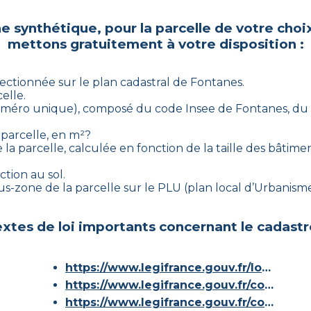
he synthétique, pour la parcelle de votre choi
mettons gratuitement à votre disposition :
lectionnée sur le plan cadastral de
Fontanes
.
elle.
 (numéro unique), composé du code Insee de
Fontanes
, du
 parcelle, en m²?
la parcelle, calculée en fonction de la taille des bâtimen
ction au sol.
sous-zone de la parcelle sur le PLU (plan local d’Urbani
xtes de loi importants concernant le cadastr
https://www.legifrance.gouv.fr/loda/id/JORFTEXT000000686267/
https://www.legifrance.gouv.fr/codes/article_lc/LEGIARTI000036588629/
https://www.legifrance.gouv.fr/codes/id/LEGISCTA000006180153/