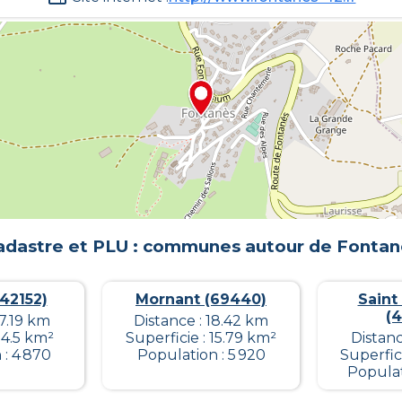
adastre et PLU : communes autour de
Fontan
42152)
Mornant (69440)
Sain
(
17.19 km
Distance : 18.42 km
 4.5 km²
Superficie : 15.79 km²
Distanc
 : 4 870
Population : 5 920
Superfic
Populat