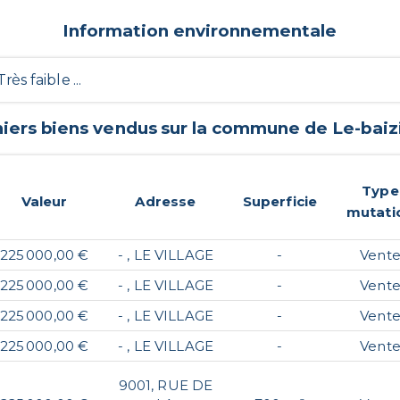
Information environnementale
 Très faible ...
niers biens vendus sur la commune de
Le-baiz
Type
Valeur
Adresse
Superficie
mutati
225 000,00 €
- , LE VILLAGE
-
Vent
225 000,00 €
- , LE VILLAGE
-
Vent
225 000,00 €
- , LE VILLAGE
-
Vent
225 000,00 €
- , LE VILLAGE
-
Vent
9001, RUE DE