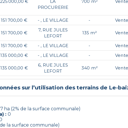
225 000,00 €
LA
700 m²
Vent
PROCURERIE
151 700,00 €
- , LE VILLAGE
-
Vent
7, RUE JULES
151 700,00 €
135 m²
Vent
LEFORT
151 700,00 €
- , LE VILLAGE
-
Vent
135 000,00 €
- , LE VILLAGE
-
Vent
6, RUE JULES
135 000,00 €
340 m²
Vent
LEFORT
onnées sur l’utilisation des terrains de
Le-baiz
27 ha (2% de la surface communale)
) :
0
0
 de la surface communale)