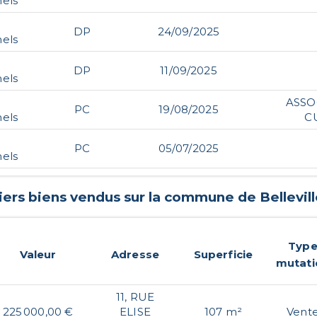
nels
DP
24/09/2025
nels
DP
11/09/2025
nels
ASSO
PC
19/08/2025
nels
C
PC
05/07/2025
nels
iers biens vendus sur la commune de
Bellevil
Typ
Valeur
Adresse
Superficie
mutati
11, RUE
225 000,00 €
ELISE
107 m²
Vent