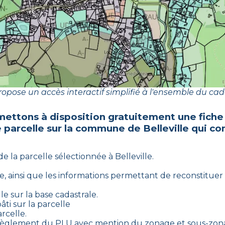
opose un accès interactif simplifié à l'ensemble du cad
mettons à disposition gratuitement une fiche
e parcelle sur la commune de
Belleville
qui co
de la parcelle sélectionnée à
Belleville
.
le
, ainsi que les informations permettant de reconstituer l’
le sur la base cadastrale.
ti sur la parcelle
rcelle.
e règlement du PLU avec mention du zonage et sous-zona