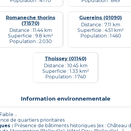
Population : 4 170
Population : 849
Romaneche thorins
Guereins (01090)
(71570)
Distance : 7.11 km
Distance : 11.44 km
Superficie : 4.51 km²
Superficie : 9.8 km²
Population : 1 460
Population : 2 030
Thoissey (01140)
Distance : 10.45 km
Superficie : 1.33 km²
Population : 1 740
Information environnementale
Faible ...
nce de quartiers prioritaires
ques
:
Présence de bâtiments historiques (ex : Château d