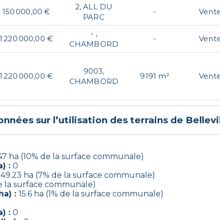
2, ALL DU
150 000,00 €
-
Vent
PARC
- ,
1 220 000,00 €
-
Vent
CHAMBORD
9003,
1 220 000,00 €
9191 m²
Vent
CHAMBORD
nnées sur l’utilisation des terrains de
Bellevi
47 ha (10% de la surface communale)
) :
0
149.23 ha (7% de la surface communale)
de la surface communale)
ha) :
15.6 ha (1% de la surface communale)
) :
0