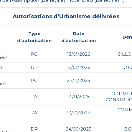
e l'Assomption (Belleville), Hôtel Dieu (Belleville) ...)
Autorisations d’Urbanisme délivrées
Type
Date
Dén
d’autorisation
d’autorisation
PC
13/01/2026
SILL
nels
ts
DP
12/01/2026
OE
PC
24/11/2025
nels
OPTIMU
PA
14/11/2025
CONSTRUC
COMM
PA
13/10/2025
DP
24/09/2025
BO