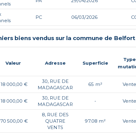
PA
29/04/2026
C
nnels
x
PC
06/03/2026
C
nnels
niers biens vendus sur la commune de
Belfort
Type
Valeur
Adresse
Superficie
mutati
30, RUE DE
118 000,00 €
65 m²
Vent
MADAGASCAR
30, RUE DE
118 000,00 €
-
Vent
MADAGASCAR
8, RUE DES
170 500,00 €
QUATRE
97.08 m²
Vent
VENTS