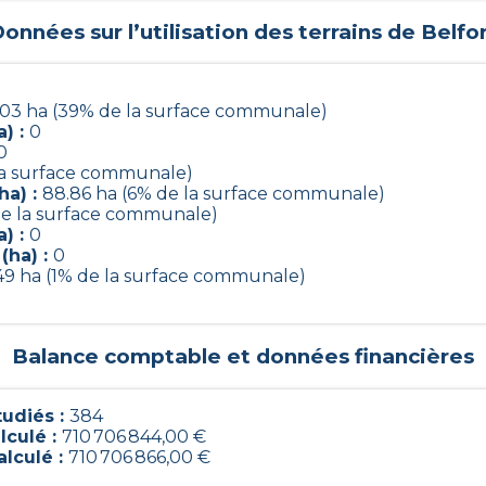
onnées sur l’utilisation des terrains de
Belfo
.03 ha (39% de la surface communale)
) :
0
0
 la surface communale)
ha) :
88.86 ha (6% de la surface communale)
de la surface communale)
) :
0
(ha) :
0
.49 ha (1% de la surface communale)
Balance comptable et données financières
udiés :
384
lculé :
710 706 844,00 €
alculé :
710 706 866,00 €