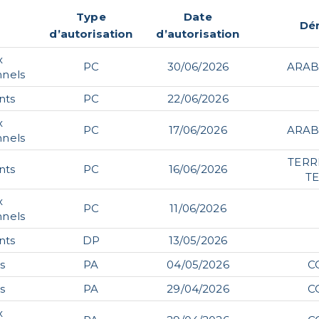
Type
Date
Dé
d’autorisation
d’autorisation
x
PC
30/06/2026
ARAB
nnels
nts
PC
22/06/2026
x
PC
17/06/2026
ARAB
nnels
TERR
nts
PC
16/06/2026
T
x
PC
11/06/2026
nnels
nts
DP
13/05/2026
ns
PA
04/05/2026
C
ns
PA
29/04/2026
C
x