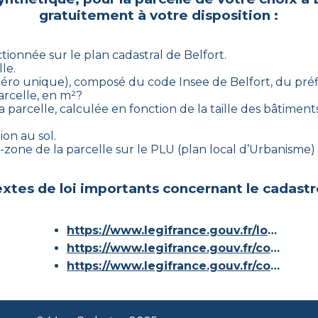
gratuitement à votre disposition :
ctionnée sur le plan cadastral de
Belfort
.
le.
numéro unique), composé du code Insee de
Belfort
, du pré
arcelle, en m²?
 parcelle, calculée en fonction de la taille des bâtiments
ion au sol.
ous-zone de la parcelle sur le PLU (plan local d’Urbanism
xtes de loi importants concernant le cadastr
https://www.legifrance.gouv.fr/loda/id/JORFTEXT000000686267/
https://www.legifrance.gouv.fr/codes/article_lc/LEGIARTI000036588629/
https://www.legifrance.gouv.fr/codes/id/LEGISCTA000006180153/