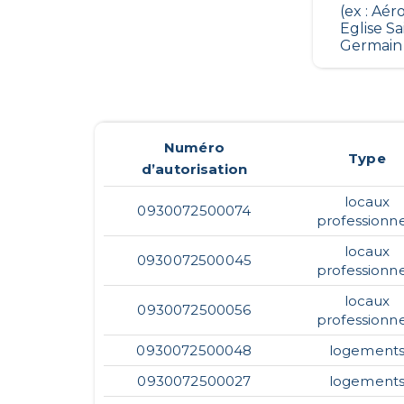
(ex : Aé
Eglise Sa
Germain 
Numéro
Type
d’autorisation
locaux
0930072500074
professionne
locaux
0930072500045
professionne
locaux
0930072500056
professionne
0930072500048
logement
0930072500027
logement