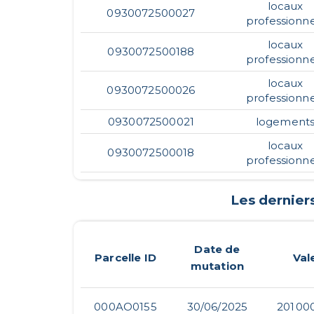
locaux
0930072500027
professionne
locaux
0930072500188
professionne
locaux
0930072500026
professionne
0930072500021
logement
locaux
0930072500018
professionne
Les dernier
Date de
Parcelle ID
Val
mutation
000AO0155
30/06/2025
201 00