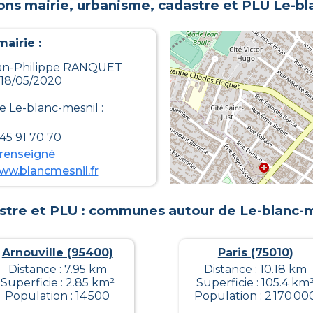
ons mairie, urbanisme, cadastre et PLU
Le-bl
airie :
Jean-Philippe RANQUET
 18/05/2020
de
Le-blanc-mesnil
:
45 91 70 70
renseigné
ww.blancmesnil.fr
stre et PLU : communes autour de
Le-blanc-m
Arnouville (95400)
Paris (75010)
Distance : 7.95 km
Distance : 10.18 km
Superficie : 2.85 km²
Superficie : 105.4 km
Population : 14 500
Population : 2 170 00