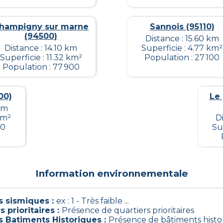
hampigny sur marne
Sannois (95110)
(94500)
Distance : 15.60 km
Distance : 14.10 km
Superficie : 4.77 km²
Superficie : 11.32 km²
Population : 27 100
Population : 77 900
00)
Le 
km
km²
D
10
Su
Information environnementale
 sismiques
:
ex : 1 - Très faible ...
s prioritaires
:
Présence de quartiers prioritaires
s Batiments Historiques
:
Présence de bâtiments histo