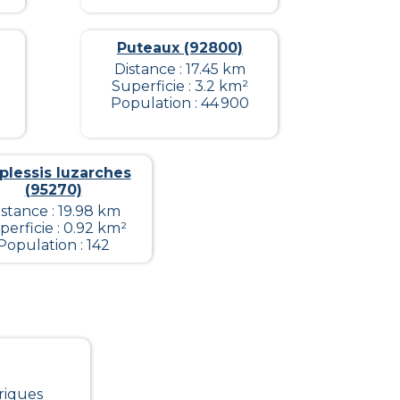
Puteaux (92800)
Distance : 17.45 km
Superficie : 3.2 km²
Population : 44 900
plessis luzarches
(95270)
istance : 19.98 km
perficie : 0.92 km²
Population : 142
riques