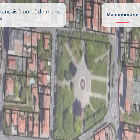
rançais à porté de mains.
Ma commune
le