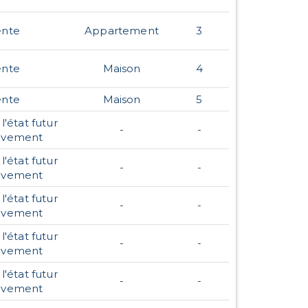
ente
Appartement
3
ente
Maison
4
ente
Maison
5
l'état futur
-
-
èvement
l'état futur
-
-
èvement
l'état futur
-
-
èvement
l'état futur
-
-
èvement
l'état futur
-
-
èvement