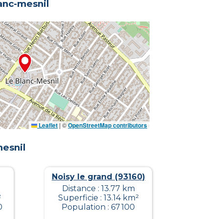
anc-mesnil
Leaflet
|
©
OpenStreetMap contributors
esnil
Noisy le grand (93160)
Distance : 13.77 km
²
Superficie : 13.14 km²
0
Population : 67 100