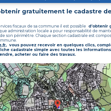
tenir gratuitement le cadastre d
rvices fiscaux de sa commune il est possible
d’obtenir 
que administration locale a pour responsabilité de mainte
de son périmètre. Chaque section cadastrale est compo
 commune.
.fr
, vous pouvez recevoir en quelques clics, comp
fiche cadastrale simple avec toutes les information
vendre, acheter ou faire des travaux.