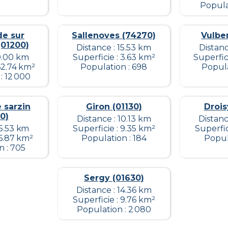
Popula
de sur
Sallenoves (74270)
Vulbe
(01200)
Distance : 15.53 km
Distanc
 0.00 km
Superficie : 3.63 km²
Superfic
62.74 km²
Population : 698
Popula
: 12 000
 sarzin
Giron (01130)
Drois
0)
Distance : 10.13 km
Distanc
15.53 km
Superficie : 9.35 km²
Superfic
 6.87 km²
Population : 184
Popul
n : 705
Sergy (01630)
Distance : 14.36 km
Superficie : 9.76 km²
Population : 2 080