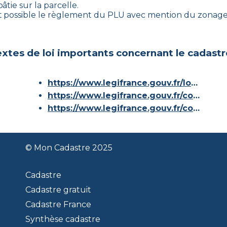
âtie sur la parcelle.
t possible le règlement du PLU avec mention du zonag
xtes de loi importants concernant le cadastr
https://www.legifrance.gouv.fr/loda/id/JORFTEXT000000686267/
https://www.legifrance.gouv.fr/codes/article_lc/LEGIARTI000036588629/
https://www.legifrance.gouv.fr/codes/id/LEGISCTA000006180153/
© Mon Cadastre 2025
Cadastre
Cadastre gratuit
Cadastre France
Synthèse cadastre