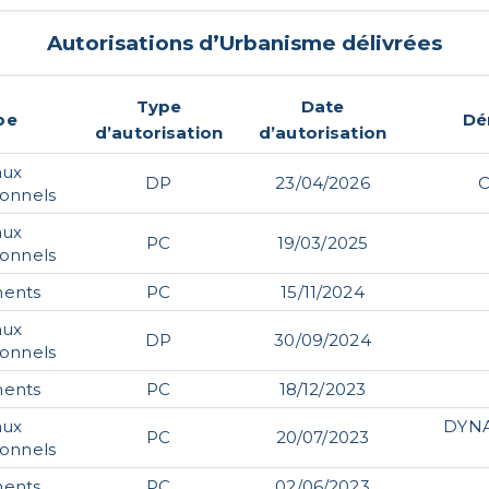
Autorisations d’Urbanisme délivrées
Type
Date
pe
Dé
d’autorisation
d’autorisation
aux
DP
23/04/2026
ionnels
aux
PC
19/03/2025
ionnels
ents
PC
15/11/2024
aux
DP
30/09/2024
ionnels
ents
PC
18/12/2023
aux
DYNA
PC
20/07/2023
ionnels
ents
PC
02/06/2023