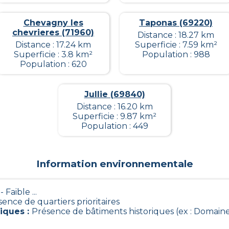
Chevagny les
Taponas (69220)
chevrieres (71960)
Distance : 18.27 km
Distance : 17.24 km
Superficie : 7.59 km²
Superficie : 3.8 km²
Population : 988
Population : 620
Jullie (69840)
Distance : 16.20 km
Superficie : 9.87 km²
Population : 449
Information environnementale
- Faible ...
ence de quartiers prioritaires
riques
:
Présence de bâtiments historiques (ex : Domain