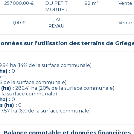
257 000,00 €
DU PETIT
92 m²
Vente
MORTIER
- , AU
1,00 €
-
Vente
REVAU
onnées sur l’utilisation des terrains de
Grieg
9.94 ha (14% de la surface communale)
ha) :
0
:
0
% de la surface communale)
(ha) :
286.41 ha (20% de la surface communale)
e la surface communale)
ha) :
0
 (ha) :
0
7.57 ha (6% de la surface communale)
Balance comptable et données financières