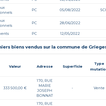
aux
PC
05/08/2022
SC
ionnels
aux
PC
28/06/2022
ionnels
ents
PC
12/05/2022
niers biens vendus sur la commune de
Griege
Type
Valeur
Adresse
Superficie
mutatio
170, RUE
MARIE
333 500,00 €
-
Vente
JOSEPH
BONNAT
170, RUE