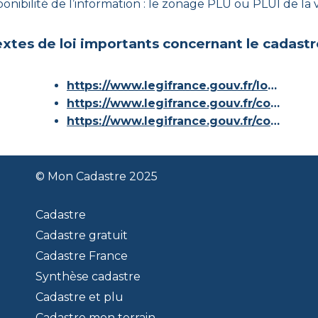
onibilité de l’information : le zonage PLU ou PLUI de la vi
xtes de loi importants concernant le cadastr
https://www.legifrance.gouv.fr/loda/id/JORFTEXT000000686267/
https://www.legifrance.gouv.fr/codes/article_lc/LEGIARTI000036588629/
https://www.legifrance.gouv.fr/codes/id/LEGISCTA000006180153/
© Mon Cadastre 2025
Cadastre
Cadastre gratuit
Cadastre France
Synthèse cadastre
Cadastre et plu
Cadastre mon terrain