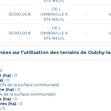
RTE NEUIL
- , DE L
30 000,00 €
OMBRAILLE A
-
RTE NEUIL
- , DE L
30 000,00 €
OMBRAILLE A
-
RTE NEUIL
ées sur l’utilisation des terrains de
Oulchy-la-
0
 (ha) :
0
) :
0
(20% de la surface communale)
e (ha) :
0
2% de la surface communale)
 (ha) :
0
es (ha) :
0
 :
0