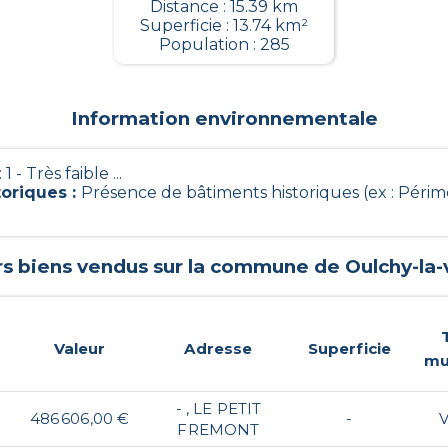
Distance : 15.39 km
Superficie : 13.74 km²
Population : 285
Information environnementale
 1 - Très faible ...
toriques
:
Présence de bâtiments historiques (ex : Périm
rs biens vendus sur la commune de
Oulchy-la-v
Valeur
Adresse
Superficie
mu
- , LE PETIT
486 606,00 €
-
FREMONT