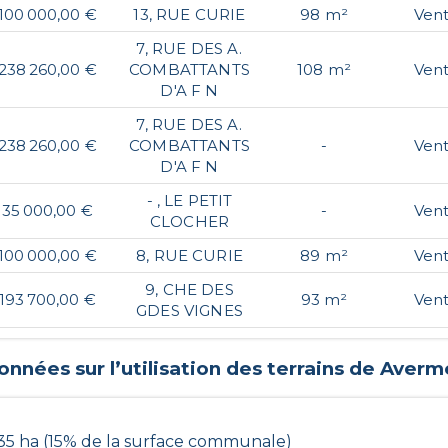
100 000,00 €
13, RUE CURIE
98 m²
Ven
7, RUE DES A.
238 260,00 €
COMBATTANTS
108 m²
Ven
D'A F N
7, RUE DES A.
238 260,00 €
COMBATTANTS
-
Ven
D'A F N
- , LE PETIT
35 000,00 €
-
Ven
CLOCHER
100 000,00 €
8, RUE CURIE
89 m²
Ven
9, CHE DES
193 700,00 €
93 m²
Ven
GDES VIGNES
onnées sur l’utilisation des terrains de
Averm
35 ha (15% de la surface communale)