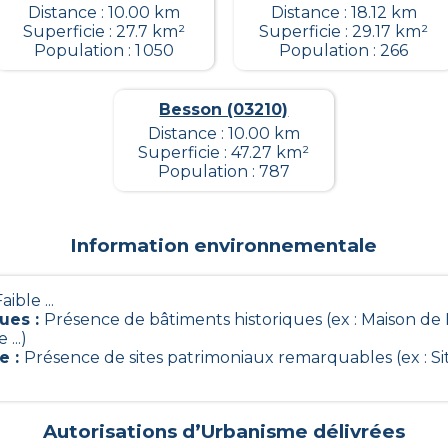
Distance : 10.00 km
Distance : 18.12 km
Superficie : 27.7 km²
Superficie : 29.17 km²
Population : 1 050
Population : 266
Besson (03210)
Distance : 10.00 km
Superficie : 47.27 km²
Population : 787
Information environnementale
aible ...
ques
:
Présence de bâtiments historiques (ex : Maison d
...)
le
:
Présence de sites patrimoniaux remarquables (ex : S
Autorisations d’Urbanisme délivrées