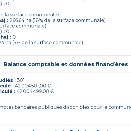
) :
0
0
de la surface communale)
a) :
266.64 ha (18% de la surface communale)
a surface communale)
) :
0
ha) :
0
74 ha (5% de la surface communale)
Balance comptable et données financières
diés :
301
culé :
42 004 501,00 €
lculé :
42 004 499,00 €
comptes bancaires publiques disponibles pour la commun