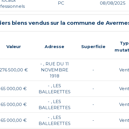
locaux
PC
08/08/2025
fessionnels
iers biens vendus sur la commune de
Averme
Typ
Valeur
Adresse
Superficie
mutat
- , RUE DU 11
276 500,00 €
NOVEMBRE
-
Ven
1918
- , LES
65 000,00 €
-
Ven
BALLERETTES
- , LES
65 000,00 €
-
Ven
BALLERETTES
- , LES
65 000,00 €
-
Ven
BALLERETTES