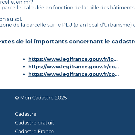
arcelle, en m²?
 parcelle, calculée en fonction de la taille des bâtiments 
on au sol.
us-zone de la parcelle sur le PLU (plan local d’Urbanisme
xtes de loi importants concernant le cadastr
https://www.legifrance.gouv.fr/loda/id/JORFTEXT000000686267/
https://www.legifrance.gouv.fr/codes/article_lc/LEGIARTI000036588629/
https://www.legifrance.gouv.fr/codes/id/LEGISCTA000006180153/
© Mon Cadastre 2025
Cadastre
Cadastre gratuit
Cadastre France