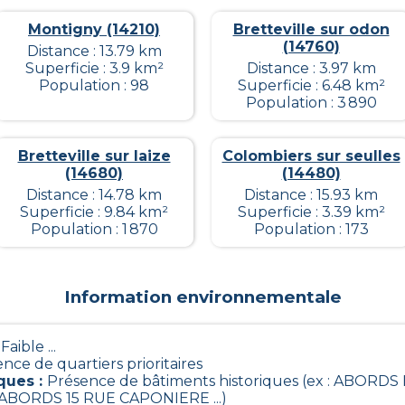
Montigny (14210)
Bretteville sur odon
(14760)
Distance : 13.79 km
Superficie : 3.9 km²
Distance : 3.97 km
Population : 98
Superficie : 6.48 km²
Population : 3 890
Bretteville sur laize
Colombiers sur seulles
(14680)
(14480)
Distance : 14.78 km
Distance : 15.93 km
Superficie : 9.84 km²
Superficie : 3.39 km²
Population : 1 870
Population : 173
Information environnementale
 Faible ...
nce de quartiers prioritaires
iques
:
Présence de bâtiments historiques (ex : ABORD
BORDS 15 RUE CAPONIERE ...)