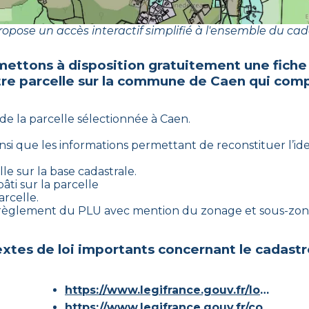
opose un accès interactif simplifié à l'ensemble du cad
mettons à disposition gratuitement une fiche
tre parcelle sur la commune de
Caen
qui comp
 de la parcelle sélectionnée à
Caen
.
ainsi que les informations permettant de reconstituer l’iden
le sur la base cadastrale.
âti sur la parcelle
arcelle.
e règlement du PLU avec mention du zonage et sous-zona
xtes de loi importants concernant le cadastr
https://www.legifrance.gouv.fr/loda/id/JORFTEXT000000686267/
https://www.legifrance.gouv.fr/codes/article_lc/LEGIARTI000036588629/