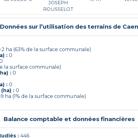
JOSEPH
ROUSSELOT
Données sur l’utilisation des terrains de
Cae
0.2 ha (63% de la surface communale)
a) :
0
0
de la surface communale)
ha) :
0
a) :
0
(ha) :
0
59 ha (1% de la surface communale)
Balance comptable et données financières
udiés :
446