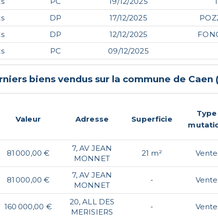
s
PC
19/12/2025
s
DP
17/12/2025
POZ
s
DP
12/12/2025
FON
s
PC
09/12/2025
rniers biens vendus sur la commune de
Caen
Type
Valeur
Adresse
Superficie
mutati
7, AV JEAN
81 000,00 €
21 m²
Vente
MONNET
7, AV JEAN
81 000,00 €
-
Vente
MONNET
20, ALL DES
160 000,00 €
-
Vente
MERISIERS