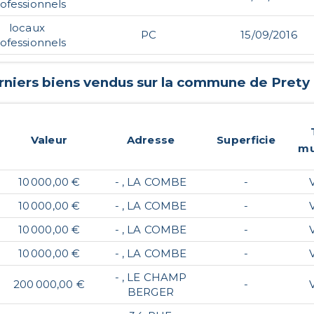
ofessionnels
locaux
PC
15/09/2016
ofessionnels
rniers biens vendus sur la commune de
Prety
Valeur
Adresse
Superficie
mu
10 000,00 €
- , LA COMBE
-
10 000,00 €
- , LA COMBE
-
10 000,00 €
- , LA COMBE
-
10 000,00 €
- , LA COMBE
-
- , LE CHAMP
200 000,00 €
-
BERGER