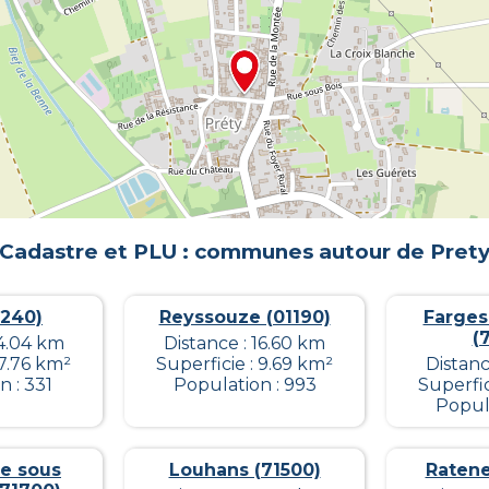
Cadastre et PLU : communes autour de
Pret
1240)
Reyssouze (01190)
Farges
(
14.04 km
Distance : 16.60 km
 7.76 km²
Superficie : 9.69 km²
Distanc
 : 331
Population : 993
Superfic
Popula
le sous
Louhans (71500)
Ratene