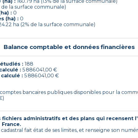
 (ha) :
160.79 ha (13% de la surface communale)
% de la surface communale)
ha) :
0
s (ha) :
0
24.22 ha (2% de la surface communale)
Balance comptable et données financières
étudiés :
188
calculé :
5 886 041,00 €
 calculé :
5 886 041,00 €
88 comptes bancaires publiques disponibles pour la com
€)
fichiers administratifs et des plans qui recensent 
n France.
n cadastral fait état de ses limites, et renseigne son num