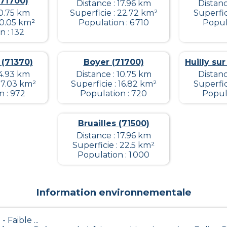
(71700)
Distance : 17.96 km
Distanc
10.75 km
Superficie : 22.72 km²
Superfic
10.05 km²
Population : 6 710
Popula
 : 132
 (71370)
Boyer (71700)
Huilly sur
14.93 km
Distance : 10.75 km
Distanc
27.03 km²
Superficie : 16.82 km²
Superfic
n : 972
Population : 720
Popula
Bruailles (71500)
Distance : 17.96 km
Superficie : 22.5 km²
Population : 1 000
Information environnementale
 - Faible ...