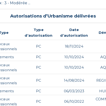
x : 3 - Modérée ...
Autorisations d’Urbanisme délivrées
Type
Date
Type
Dén
d’autorisation
d’autorisation
ocaux
PC
18/11/2024
ssionnels
gements
PC
10/10/2024
AQ
ocaux
PC
10/10/2024
AQ
ssionnels
ocaux
PC
14/08/2024
REGI
ssionnels
gements
PC
06/03/2023
HU
ocaux
COMM
PC
06/10/2022
ssionnels