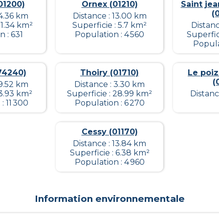
01200)
Ornex (01210)
Saint jea
(
14.36 km
Distance : 13.00 km
11.34 km²
Superficie : 5.7 km²
Distanc
 : 631
Population : 4 560
Superfic
Popula
(74240)
Thoiry (01710)
Le poiza
(
19.52 km
Distance : 3.30 km
 3.93 km²
Superficie : 28.99 km²
Distanc
: 11 300
Population : 6 270
Cessy (01170)
Distance : 13.84 km
Superficie : 6.38 km²
Population : 4 960
Information environnementale