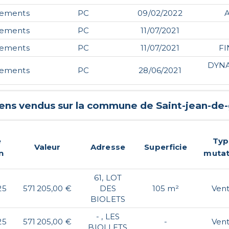
gements
PC
09/02/2022
gements
PC
11/07/2021
gements
PC
11/07/2021
F
DYNA
gements
PC
28/06/2021
iens vendus sur la commune de
Saint-jean-de-
e
Typ
Valeur
Adresse
Superficie
n
mutat
61, LOT
25
571 205,00 €
DES
105 m²
Ven
BIOLETS
- , LES
25
571 205,00 €
-
Ven
BIOLLETS