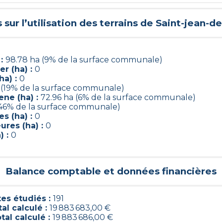
sur l’utilisation des terrains de
Saint-jean-de
 :
98.78 ha (9% de la surface communale)
r (ha) :
0
ha) :
0
 (19% de la surface communale)
ene (ha) :
72.96 ha (6% de la surface communale)
(46% de la surface communale)
s (ha) :
0
ures (ha) :
0
) :
0
Balance comptable et données financières
s étudiés :
191
al calculé :
19 883 683,00 €
tal calculé :
19 883 686,00 €