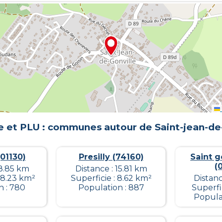
e et PLU : communes autour de
Saint-jean-de
(01130)
Presilly (74160)
Saint g
(
18.85 km
Distance : 15.81 km
28.23 km²
Superficie : 8.62 km²
Distanc
n : 780
Population : 887
Superfi
Populat