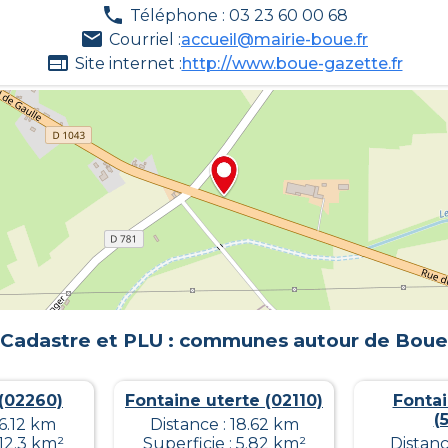
Téléphone : 03 23 60 00 68
Courriel :
accueil@mairie-boue.fr
Site internet :
http://www.boue-gazette.fr
Cadastre et PLU : communes autour de
Boue
 (02260)
Fontaine uterte (02110)
Fontai
(
16.12 km
Distance : 18.62 km
 12.3 km²
Superficie : 5.82 km²
Distanc