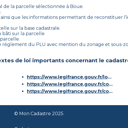
l de la parcelle sélectionnée à
Boue
.
.
, ainsi que les informations permettant de reconstituer l’id
elle sur la base cadastrale.
bâti sur la parcelle
parcelle.
 le règlement du PLU avec mention du zonage et sous-zo
xtes de loi importants concernant le cadastr
https://www.legifrance.gouv.fr/loda/id/JORFTEXT000000686267/
https://www.legifrance.gouv.fr/codes/article_lc/LEGIARTI000036588629/
https://www.legifrance.gouv.fr/codes/id/LEGISCTA000006180153/
© Mon Cadastre 2025