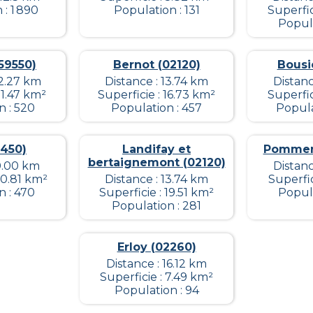
: 1 890
Population : 131
Superfic
Popula
(59550)
Bernot (02120)
Bousi
12.27 km
Distance : 13.74 km
Distanc
11.47 km²
Superficie : 16.73 km²
Superfic
n : 520
Population : 457
Popula
2450)
Landifay et
Pommere
bertaignemont (02120)
 0.00 km
Distanc
10.81 km²
Distance : 13.74 km
Superfic
n : 470
Superficie : 19.51 km²
Popula
Population : 281
Erloy (02260)
Distance : 16.12 km
Superficie : 7.49 km²
Population : 94