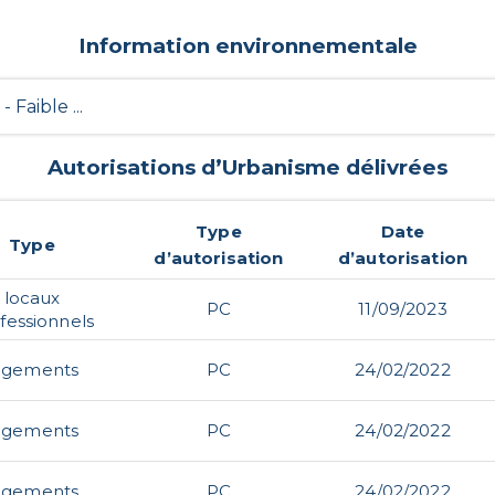
Information environnementale
 - Faible ...
Autorisations d’Urbanisme délivrées
Type
Date
Type
d’autorisation
d’autorisation
locaux
PC
11/09/2023
fessionnels
ogements
PC
24/02/2022
ogements
PC
24/02/2022
ogements
PC
24/02/2022