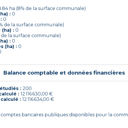
.84 ha (8% de la surface communale)
ha) :
0
 :
0
7% de la surface communale)
(ha) :
0
% de la surface communale)
ha) :
0
s (ha) :
0
0
Balance comptable et données financières
étudiés :
200
calculé :
12 116 630,00 €
 calculé :
12 116 634,00 €
00 comptes bancaires publiques disponibles pour la com